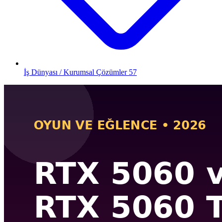
İş Dünyası / Kurumsal Çözümler
57