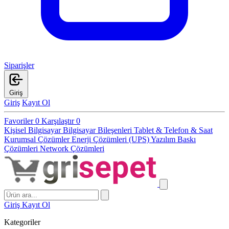
Siparişler
Giriş
Giriş
Kayıt Ol
Favoriler
0
Karşılaştır
0
Kişisel Bilgisayar
Bilgisayar Bileşenleri
Tablet & Telefon & Saat
Kurumsal Çözümler
Enerji Çözümleri (UPS)
Yazılım
Baskı
Çözümleri
Network Çözümleri
Giriş
Kayıt Ol
Kategoriler