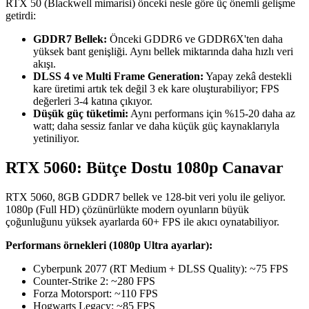
RTX 50 (Blackwell mimarisi) önceki nesle göre üç önemli gelişme
getirdi:
GDDR7 Bellek:
Önceki GDDR6 ve GDDR6X'ten daha
yüksek bant genişliği. Aynı bellek miktarında daha hızlı veri
akışı.
DLSS 4 ve Multi Frame Generation:
Yapay zekâ destekli
kare üretimi artık tek değil 3 ek kare oluşturabiliyor; FPS
değerleri 3-4 katına çıkıyor.
Düşük güç tüketimi:
Aynı performans için %15-20 daha az
watt; daha sessiz fanlar ve daha küçük güç kaynaklarıyla
yetiniliyor.
RTX 5060: Bütçe Dostu 1080p Canavar
RTX 5060, 8GB GDDR7 bellek ve 128-bit veri yolu ile geliyor.
1080p (Full HD) çözünürlükte modern oyunların büyük
çoğunluğunu yüksek ayarlarda 60+ FPS ile akıcı oynatabiliyor.
Performans örnekleri (1080p Ultra ayarlar):
Cyberpunk 2077 (RT Medium + DLSS Quality): ~75 FPS
Counter-Strike 2: ~280 FPS
Forza Motorsport: ~110 FPS
Hogwarts Legacy: ~85 FPS