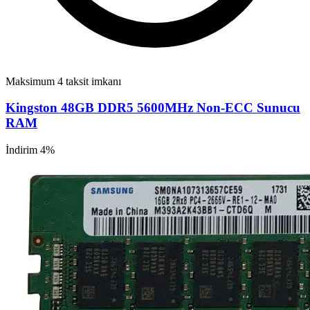
Maksimum 4 taksit imkanı
Kingston 48GB DDR5 5600MHz Non-ECC Sunucu
RAM
İndirim 4%