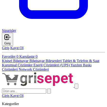
Siparişler
Giriş
Giriş
Kayıt Ol
Favoriler
0
Karşılaştır
0
Kişisel Bilgisayar
Bilgisayar Bileşenleri
Tablet & Telefon & Saat
Kurumsal Çözümler
Enerji Çözümleri (UPS)
Yazılım
Baskı
Çözümleri
Network Çözümleri
Giriş
Kayıt Ol
Kategoriler