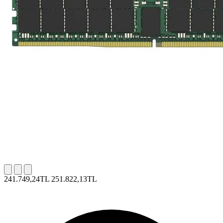
241.749,24TL
251.822,13TL