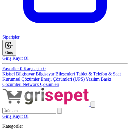
Siparişler
Giriş
Giriş
Kayıt Ol
Favoriler
0
Karşılaştır
0
Kişisel Bilgisayar
Bilgisayar Bileşenleri
Tablet & Telefon & Saat
Kurumsal Çözümler
Enerji Çözümleri (UPS)
Yazılım
Baskı
Çözümleri
Network Çözümleri
Giriş
Kayıt Ol
Kategoriler