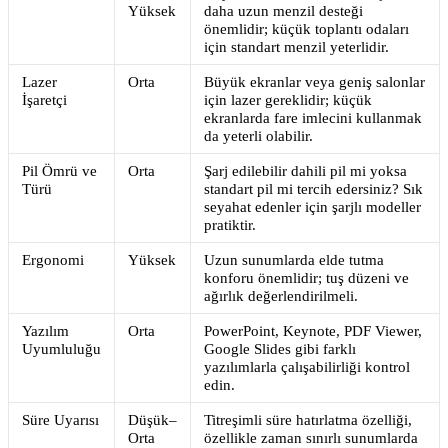
Yüksek
daha uzun menzil desteği
önemlidir; küçük toplantı odaları
için standart menzil yeterlidir.
Lazer
Orta
Büyük ekranlar veya geniş salonlar
İşaretçi
için lazer gereklidir; küçük
ekranlarda fare imlecini kullanmak
da yeterli olabilir.
Pil Ömrü ve
Orta
Şarj edilebilir dahili pil mi yoksa
Türü
standart pil mi tercih edersiniz? Sık
seyahat edenler için şarjlı modeller
pratiktir.
Ergonomi
Yüksek
Uzun sunumlarda elde tutma
konforu önemlidir; tuş düzeni ve
ağırlık değerlendirilmeli.
Yazılım
Orta
PowerPoint, Keynote, PDF Viewer,
Uyumluluğu
Google Slides gibi farklı
yazılımlarla çalışabilirliği kontrol
edin.
Süre Uyarısı
Düşük–
Titreşimli süre hatırlatma özelliği,
Orta
özellikle zaman sınırlı sunumlarda