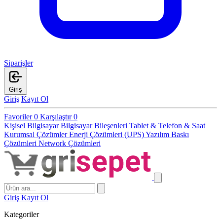
Siparişler
Giriş
Giriş
Kayıt Ol
Favoriler
0
Karşılaştır
0
Kişisel Bilgisayar
Bilgisayar Bileşenleri
Tablet & Telefon & Saat
Kurumsal Çözümler
Enerji Çözümleri (UPS)
Yazılım
Baskı
Çözümleri
Network Çözümleri
Giriş
Kayıt Ol
Kategoriler