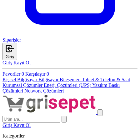
Siparişler
Giriş
Giriş
Kayıt Ol
Favoriler
0
Karşılaştır
0
Kişisel Bilgisayar
Bilgisayar Bileşenleri
Tablet & Telefon & Saat
Kurumsal Çözümler
Enerji Çözümleri (UPS)
Yazılım
Baskı
Çözümleri
Network Çözümleri
Giriş
Kayıt Ol
Kategoriler