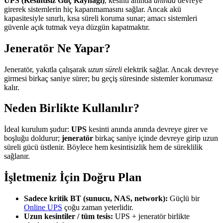
UPS (Kesintisiz Güç Kaynağı)
, kesinti anında
anında
devreye
girerek sistemlerin hiç kapanmamasını sağlar. Ancak akü
kapasitesiyle sınırlı, kısa süreli koruma sunar; amacı sistemleri
güvenle açık tutmak veya düzgün kapatmaktır.
Jeneratör Ne Yapar?
Jeneratör, yakıtla çalışarak
uzun süreli
elektrik sağlar. Ancak devreye
girmesi birkaç saniye sürer; bu geçiş süresinde sistemler korumasız
kalır.
Neden Birlikte Kullanılır?
İdeal kurulum şudur:
UPS
kesinti anında anında devreye girer ve
boşluğu doldurur;
jeneratör
birkaç saniye içinde devreye girip uzun
süreli gücü üstlenir. Böylece hem kesintisizlik hem de süreklilik
sağlanır.
İşletmeniz İçin Doğru Plan
Sadece kritik BT (sunucu, NAS, network):
Güçlü bir
Online UPS
çoğu zaman yeterlidir.
Uzun kesintiler / tüm tesis:
UPS + jeneratör birlikte