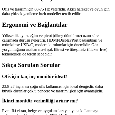
Ofis ve tasarım için 60-75 Hz yeterlidir. Akıcı hareket ve oyun için
daha yüksek yenileme hızlı modeller tercih edilir.
Ergonomi ve Bağlantılar
Yükseklik ayarı, eğim ve pivot (dikey döndürme) uzun süreli
çalışmada duruşu iyileştirir. HDMI/DisplayPort bağlantıları ve
mümkünse USB-C, modern kurulumlar için önemlidir. Göz
yorgunluğunu azaltan mavi ışık filtresi ve titreşimsiz (flicker-free)
teknolojileri de tercih sebebidir.
Sıkça Sorulan Sorular
Ofis için kaç inç monitör ideal?
23.8-27 inç arası çoğu ofis kullanıcısı için ideal dengedir; daha
büyük ekranlar çoklu pencere ve tasarım işleri için avantajlıdır.
İkinci monitör verimliliği artırır mı?
Evet. İki ekran, belge ve uygulamaları yan yana kullanmayı