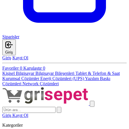
Siparişler
Giriş
Giriş
Kayıt Ol
Favoriler
0
Karşılaştır
0
Kişisel Bilgisayar
Bilgisayar Bileşenleri
Tablet & Telefon & Saat
Kurumsal Çözümler
Enerji Çözümleri (UPS)
Yazılım
Baskı
Çözümleri
Network Çözümleri
Giriş
Kayıt Ol
Kategoriler