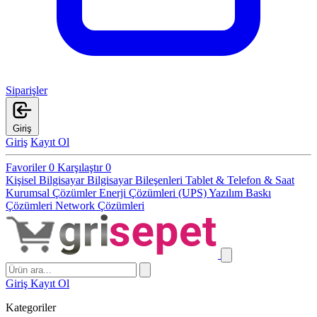
Siparişler
Giriş
Giriş
Kayıt Ol
Favoriler
0
Karşılaştır
0
Kişisel Bilgisayar
Bilgisayar Bileşenleri
Tablet & Telefon & Saat
Kurumsal Çözümler
Enerji Çözümleri (UPS)
Yazılım
Baskı
Çözümleri
Network Çözümleri
Giriş
Kayıt Ol
Kategoriler