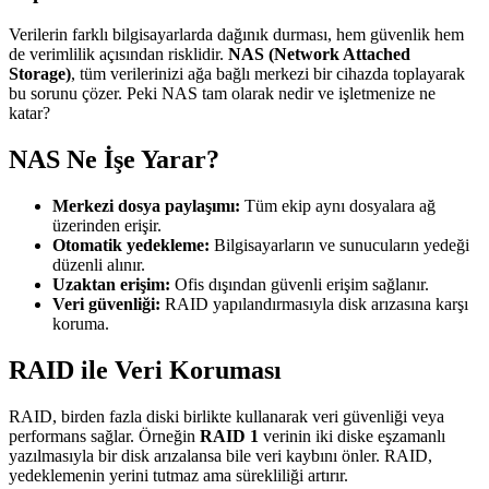
Verilerin farklı bilgisayarlarda dağınık durması, hem güvenlik hem
de verimlilik açısından risklidir.
NAS (Network Attached
Storage)
, tüm verilerinizi ağa bağlı merkezi bir cihazda toplayarak
bu sorunu çözer. Peki NAS tam olarak nedir ve işletmenize ne
katar?
NAS Ne İşe Yarar?
Merkezi dosya paylaşımı:
Tüm ekip aynı dosyalara ağ
üzerinden erişir.
Otomatik yedekleme:
Bilgisayarların ve sunucuların yedeği
düzenli alınır.
Uzaktan erişim:
Ofis dışından güvenli erişim sağlanır.
Veri güvenliği:
RAID yapılandırmasıyla disk arızasına karşı
koruma.
RAID ile Veri Koruması
RAID, birden fazla diski birlikte kullanarak veri güvenliği veya
performans sağlar. Örneğin
RAID 1
verinin iki diske eşzamanlı
yazılmasıyla bir disk arızalansa bile veri kaybını önler. RAID,
yedeklemenin yerini tutmaz ama sürekliliği artırır.