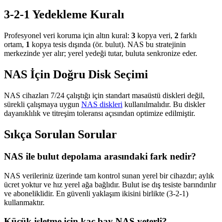
3-2-1 Yedekleme Kuralı
Profesyonel veri koruma için altın kural:
3
kopya veri,
2
farklı
ortam,
1
kopya tesis dışında (ör. bulut). NAS bu stratejinin
merkezinde yer alır; yerel yedeği tutar, buluta senkronize eder.
NAS İçin Doğru Disk Seçimi
NAS cihazları 7/24 çalıştığı için standart masaüstü diskleri değil,
sürekli çalışmaya uygun
NAS diskleri
kullanılmalıdır. Bu diskler
dayanıklılık ve titreşim toleransı açısından optimize edilmiştir.
Sıkça Sorulan Sorular
NAS ile bulut depolama arasındaki fark nedir?
NAS verileriniz üzerinde tam kontrol sunan yerel bir cihazdır; aylık
ücret yoktur ve hız yerel ağa bağlıdır. Bulut ise dış tesiste barındırılır
ve aboneliklidir. En güvenli yaklaşım ikisini birlikte (3-2-1)
kullanmaktır.
Küçük işletme için kaç bay NAS yeterli?