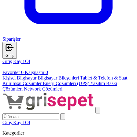
Siparişler
Giriş
Giriş
Kayıt Ol
Favoriler
0
Karşılaştır
0
Kişisel Bilgisayar
Bilgisayar Bileşenleri
Tablet & Telefon & Saat
Kurumsal Çözümler
Enerji Çözümleri (UPS)
Yazılım
Baskı
Çözümleri
Network Çözümleri
Giriş
Kayıt Ol
Kategoriler