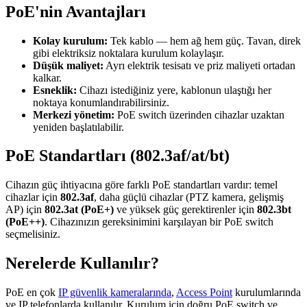
PoE'nin Avantajları
Kolay kurulum:
Tek kablo — hem ağ hem güç. Tavan, direk
gibi elektriksiz noktalara kurulum kolaylaşır.
Düşük maliyet:
Ayrı elektrik tesisatı ve priz maliyeti ortadan
kalkar.
Esneklik:
Cihazı istediğiniz yere, kablonun ulaştığı her
noktaya konumlandırabilirsiniz.
Merkezi yönetim:
PoE switch üzerinden cihazlar uzaktan
yeniden başlatılabilir.
PoE Standartları (802.3af/at/bt)
Cihazın güç ihtiyacına göre farklı PoE standartları vardır: temel
cihazlar için
802.3af
, daha güçlü cihazlar (PTZ kamera, gelişmiş
AP) için
802.3at (PoE+)
ve yüksek güç gerektirenler için
802.3bt
(PoE++)
. Cihazınızın gereksinimini karşılayan bir PoE switch
seçmelisiniz.
Nerelerde Kullanılır?
PoE en çok
IP güvenlik kameralarında
,
Access Point
kurulumlarında
ve IP telefonlarda kullanılır. Kurulum için doğru PoE switch ve