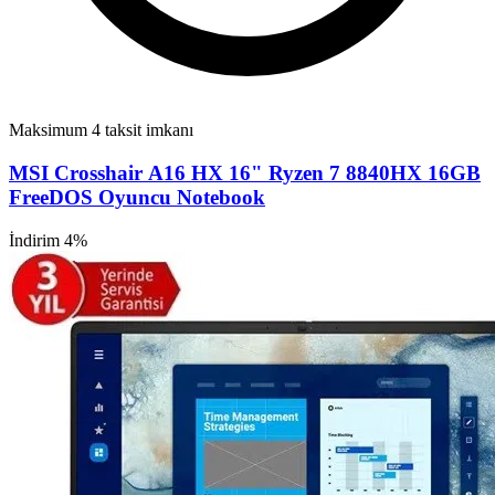
Maksimum 4 taksit imkanı
MSI Crosshair A16 HX 16" Ryzen 7 8840HX 16GB
FreeDOS Oyuncu Notebook
İndirim 4%