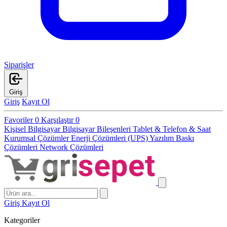
Siparişler
Giriş
Giriş
Kayıt Ol
Favoriler
0
Karşılaştır
0
Kişisel Bilgisayar
Bilgisayar Bileşenleri
Tablet & Telefon & Saat
Kurumsal Çözümler
Enerji Çözümleri (UPS)
Yazılım
Baskı
Çözümleri
Network Çözümleri
Giriş
Kayıt Ol
Kategoriler