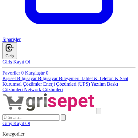
Siparişler
Giriş
Giriş
Kayıt Ol
Favoriler
0
Karşılaştır
0
Kişisel Bilgisayar
Bilgisayar Bileşenleri
Tablet & Telefon & Saat
Kurumsal Çözümler
Enerji Çözümleri (UPS)
Yazılım
Baskı
Çözümleri
Network Çözümleri
Giriş
Kayıt Ol
Kategoriler