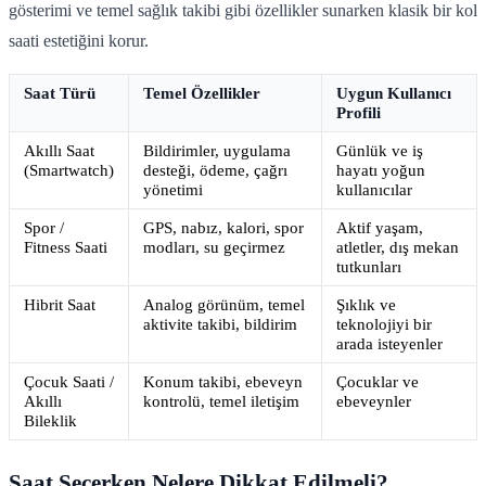
gösterimi ve temel sağlık takibi gibi özellikler sunarken klasik bir kol
saati estetiğini korur.
Saat Türü
Temel Özellikler
Uygun Kullanıcı
Profili
Akıllı Saat
Bildirimler, uygulama
Günlük ve iş
(Smartwatch)
desteği, ödeme, çağrı
hayatı yoğun
yönetimi
kullanıcılar
Spor /
GPS, nabız, kalori, spor
Aktif yaşam,
Fitness Saati
modları, su geçirmez
atletler, dış mekan
tutkunları
Hibrit Saat
Analog görünüm, temel
Şıklık ve
aktivite takibi, bildirim
teknolojiyi bir
arada isteyenler
Çocuk Saati /
Konum takibi, ebeveyn
Çocuklar ve
Akıllı
kontrolü, temel iletişim
ebeveynler
Bileklik
Saat Seçerken Nelere Dikkat Edilmeli?