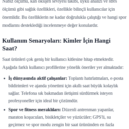
Nabız ölçümü, kan oksijen seviyesi takibi, uyku analizi ve stres
ölçümü gibi sağlık özellikleri, özellikle bilinçli kullanıcılar için
önemlidir. Bu özelliklerin ne kadar doğrulukla çalıştığı ve hangi spor
modlarını desteklediği incelenmeye değer konulardır.
Kullanım Senaryoları: Kimler İçin Hangi
Saat?
Saat ürünleri çok geniş bir kullanıcı kitlesine hitap etmektedir.
Aşağıda farklı kullanıcı profillerine yönelik öneriler yer almaktadır:
İş dünyasında aktif çalışanlar:
Toplantı hatırlatmaları, e-posta
bildirimleri ve ajanda yönetimi için akıllı saat büyük kolaylık
sağlar. Telefona sık bakmadan iletişimi sürdürmek isteyen
profesyoneller için ideal bir çözümdür.
Spor ve fitness meraklıları:
Düzenli antrenman yapanlar,
maraton koşucuları, bisikletçiler ve yüzücüler; GPS'li, su
geçirmez ve spor modu zengin bir saat ürününden en fazla