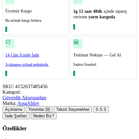
Ücretsiz Kargo
1g 12 saat 48dk
içinde sipariş
verirsen
yarın kargoda
Bu üründe kargo bedava.
14 Gün İçinde İade
Teslimat Noktası — Gel Al
Açılmamış orijinal ambalajda.
Sadece İstanbul
SKU:
4152637485456
Kategori:
Güvenlik Aksesuarları
Marka:
AssaAbloy
Açıklama
Yorumlar (0)
Taksit Seçenekleri
S.S.S
İade Şartları
Neden Biz?
Özellikler