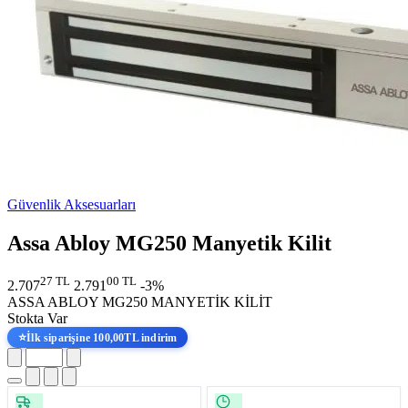
Güvenlik Aksesuarları
Assa Abloy MG250 Manyetik Kilit
27 TL
00 TL
2.707
2.791
-3%
ASSA ABLOY MG250 MANYETİK KİLİT
Stokta Var
⭐
İlk siparişine 100,00TL indirim