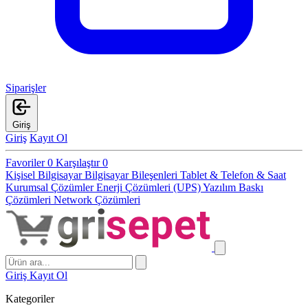
Siparişler
Giriş
Giriş
Kayıt Ol
Favoriler
0
Karşılaştır
0
Kişisel Bilgisayar
Bilgisayar Bileşenleri
Tablet & Telefon & Saat
Kurumsal Çözümler
Enerji Çözümleri (UPS)
Yazılım
Baskı
Çözümleri
Network Çözümleri
Giriş
Kayıt Ol
Kategoriler