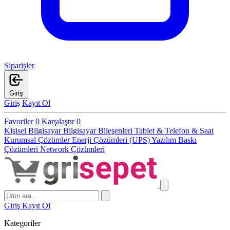
Siparişler
Giriş
Giriş
Kayıt Ol
Favoriler
0
Karşılaştır
0
Kişisel Bilgisayar
Bilgisayar Bileşenleri
Tablet & Telefon & Saat
Kurumsal Çözümler
Enerji Çözümleri (UPS)
Yazılım
Baskı
Çözümleri
Network Çözümleri
Giriş
Kayıt Ol
Kategoriler