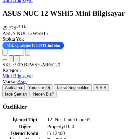
Mini Bilgisayar
ASUS NUC 12 WSHi5 Mini Bilgisayar
14 TL
29.775
ASUS NUC12WSHI5
Stokta Yok
⭐
İlk siparişine 100,00TL indirim
SKU:
90AB2WSH-MR6120
Kategori:
Mini Bilgisayar
Marka:
Asus
Açıklama
Yorumlar (0)
Taksit Seçenekleri
S.S.S
İade Şartları
Neden Biz?
Özellikler
İşlemci Tipi
12. Nesil Intel Core i5
Diğer
PropertyID: 0
İşlemci Kodu
i5-12400