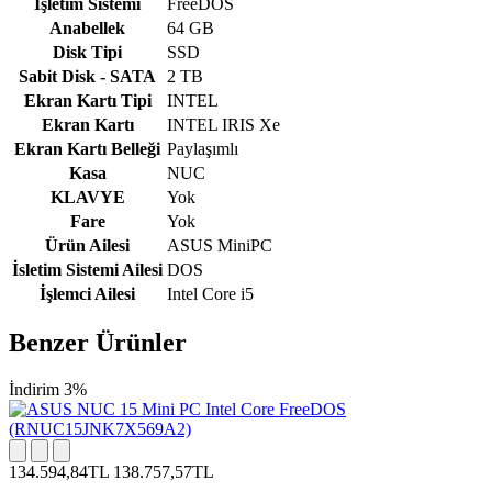
İşletim Sistemi
FreeDOS
Anabellek
64 GB
Disk Tipi
SSD
Sabit Disk - SATA
2 TB
Ekran Kartı Tipi
INTEL
Ekran Kartı
INTEL IRIS Xe
Ekran Kartı Belleği
Paylaşımlı
Kasa
NUC
KLAVYE
Yok
Fare
Yok
Ürün Ailesi
ASUS MiniPC
İsletim Sistemi Ailesi
DOS
İşlemci Ailesi
Intel Core i5
Benzer Ürünler
İndirim 3%
134.594,84TL
138.757,57TL