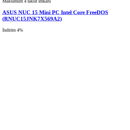
Maksimum 4 taksit imkanı
ASUS NUC 15 Mini PC Intel Core FreeDOS
(RNUC15JNK7X569A2)
İndirim 4%