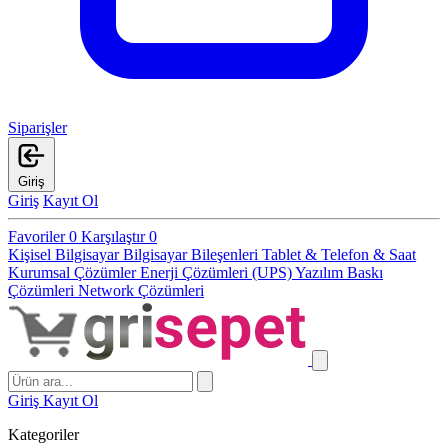
Siparişler
Giriş
Giriş
Kayıt Ol
Favoriler
0
Karşılaştır
0
Kişisel Bilgisayar
Bilgisayar Bileşenleri
Tablet & Telefon & Saat
Kurumsal Çözümler
Enerji Çözümleri (UPS)
Yazılım
Baskı
Çözümleri
Network Çözümleri
Giriş
Kayıt Ol
Kategoriler