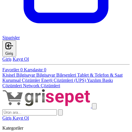
Siparişler
Giriş
Giriş
Kayıt Ol
Favoriler
0
Karşılaştır
0
Kişisel Bilgisayar
Bilgisayar Bileşenleri
Tablet & Telefon & Saat
Kurumsal Çözümler
Enerji Çözümleri (UPS)
Yazılım
Baskı
Çözümleri
Network Çözümleri
Giriş
Kayıt Ol
Kategoriler