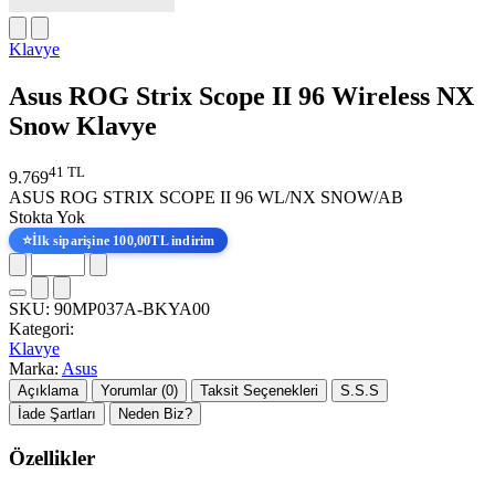
Klavye
Asus ROG Strix Scope II 96 Wireless NX
Snow Klavye
41 TL
9.769
ASUS ROG STRIX SCOPE II 96 WL/NX SNOW/AB
Stokta Yok
⭐
İlk siparişine 100,00TL indirim
SKU:
90MP037A-BKYA00
Kategori:
Klavye
Marka:
Asus
Açıklama
Yorumlar (0)
Taksit Seçenekleri
S.S.S
İade Şartları
Neden Biz?
Özellikler