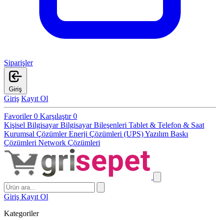
Siparişler
Giriş
Giriş
Kayıt Ol
Favoriler
0
Karşılaştır
0
Kişisel Bilgisayar
Bilgisayar Bileşenleri
Tablet & Telefon & Saat
Kurumsal Çözümler
Enerji Çözümleri (UPS)
Yazılım
Baskı
Çözümleri
Network Çözümleri
Giriş
Kayıt Ol
Kategoriler