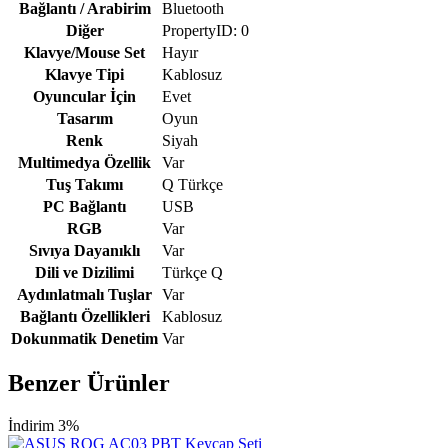
Bağlantı / Arabirim
Bluetooth
Diğer
PropertyID: 0
Klavye/Mouse Set
Hayır
Klavye Tipi
Kablosuz
Oyuncular İçin
Evet
Tasarım
Oyun
Renk
Siyah
Multimedya Özellik
Var
Tuş Takımı
Q Türkçe
PC Bağlantı
USB
RGB
Var
Sıvıya Dayanıklı
Var
Dili ve Dizilimi
Türkçe Q
Aydınlatmalı Tuşlar
Var
Bağlantı Özellikleri
Kablosuz
Dokunmatik Denetim
Var
Benzer Ürünler
İndirim 3%