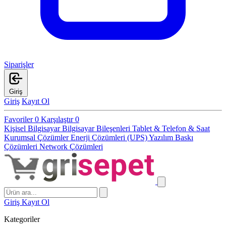
Siparişler
Giriş
Giriş
Kayıt Ol
Favoriler
0
Karşılaştır
0
Kişisel Bilgisayar
Bilgisayar Bileşenleri
Tablet & Telefon & Saat
Kurumsal Çözümler
Enerji Çözümleri (UPS)
Yazılım
Baskı
Çözümleri
Network Çözümleri
Giriş
Kayıt Ol
Kategoriler