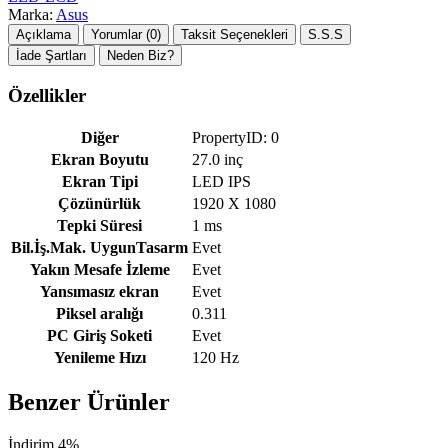
Marka:
Asus
Açıklama
Yorumlar (0)
Taksit Seçenekleri
S.S.S
İade Şartları
Neden Biz?
Özellikler
Diğer
PropertyID: 0
Ekran Boyutu
27.0 inç
Ekran Tipi
LED IPS
Çözünürlük
1920 X 1080
Tepki Süresi
1 ms
Bil.İş.Mak. UygunTasarm
Evet
Yakın Mesafe İzleme
Evet
Yansımasız ekran
Evet
Piksel aralığı
0.311
PC Giriş Soketi
Evet
Yenileme Hızı
120 Hz
Benzer Ürünler
İndirim 4%