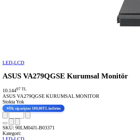
LED-LCD
ASUS VA279QGSE Kurumsal Monitör
97 TL
10.144
ASUS VA279QGSE KURUMSAL MONITOR
Stokta Yok
⭐
İlk siparişine 100,00TL indirim
SKU:
90LM04J1-B03371
Kategori:
LED-LCD