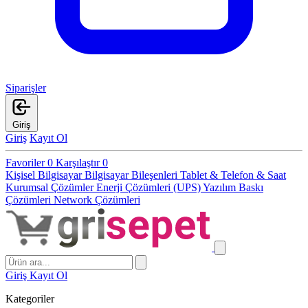
Siparişler
Giriş
Giriş
Kayıt Ol
Favoriler
0
Karşılaştır
0
Kişisel Bilgisayar
Bilgisayar Bileşenleri
Tablet & Telefon & Saat
Kurumsal Çözümler
Enerji Çözümleri (UPS)
Yazılım
Baskı
Çözümleri
Network Çözümleri
Giriş
Kayıt Ol
Kategoriler