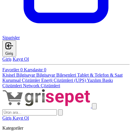
Siparişler
Giriş
Giriş
Kayıt Ol
Favoriler
0
Karşılaştır
0
Kişisel Bilgisayar
Bilgisayar Bileşenleri
Tablet & Telefon & Saat
Kurumsal Çözümler
Enerji Çözümleri (UPS)
Yazılım
Baskı
Çözümleri
Network Çözümleri
Giriş
Kayıt Ol
Kategoriler