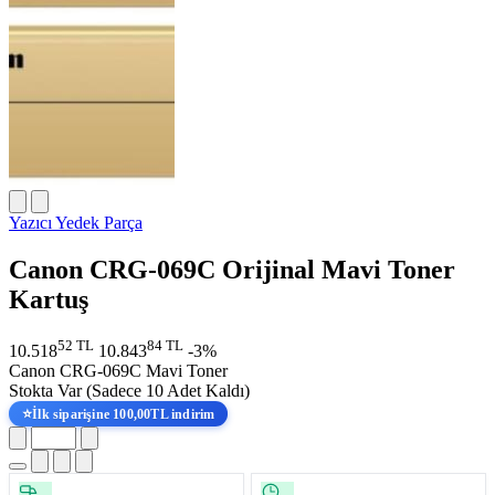
Yazıcı Yedek Parça
Canon CRG-069C Orijinal Mavi Toner
Kartuş
52 TL
84 TL
10.518
10.843
-3%
Canon CRG-069C Mavi Toner
Stokta Var
(Sadece 10 Adet Kaldı)
⭐
İlk siparişine 100,00TL indirim