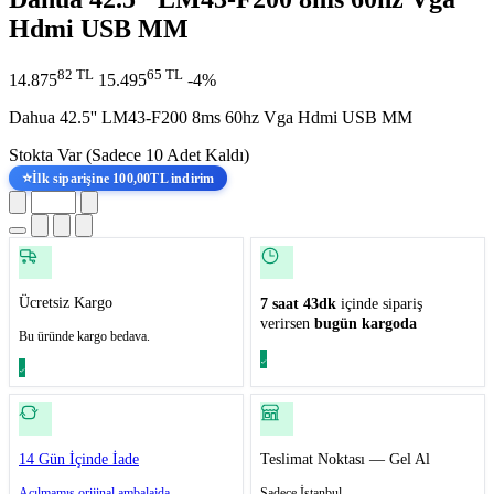
Hdmi USB MM
82 TL
65 TL
14.875
15.495
-4%
Dahua 42.5'' LM43-F200 8ms 60hz Vga Hdmi USB MM
Stokta Var
(Sadece 10 Adet Kaldı)
⭐
İlk siparişine 100,00TL indirim
Ücretsiz Kargo
7 saat 43dk
içinde sipariş
verirsen
bugün kargoda
Bu üründe kargo bedava.
14 Gün İçinde İade
Teslimat Noktası — Gel Al
Açılmamış orijinal ambalajda.
Sadece İstanbul