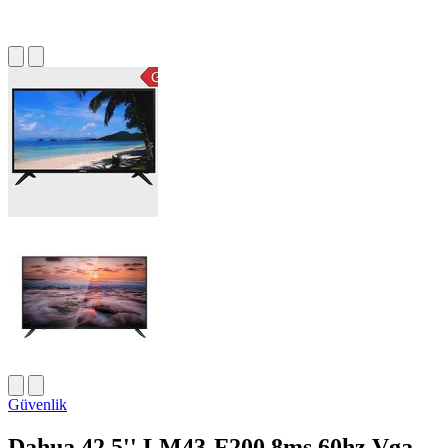
Güvenlik
Dahua 42.5'' LM43-F200 8ms 60hz Vga