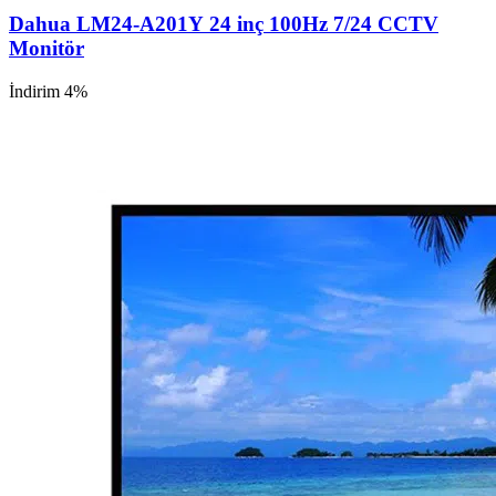
Dahua LM24-A201Y 24 inç 100Hz 7/24 CCTV
Monitör
İndirim 4%