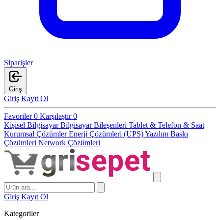
Siparişler
Giriş
Giriş
Kayıt Ol
Favoriler
0
Karşılaştır
0
Kişisel Bilgisayar
Bilgisayar Bileşenleri
Tablet & Telefon & Saat
Kurumsal Çözümler
Enerji Çözümleri (UPS)
Yazılım
Baskı
Çözümleri
Network Çözümleri
Giriş
Kayıt Ol
Kategoriler