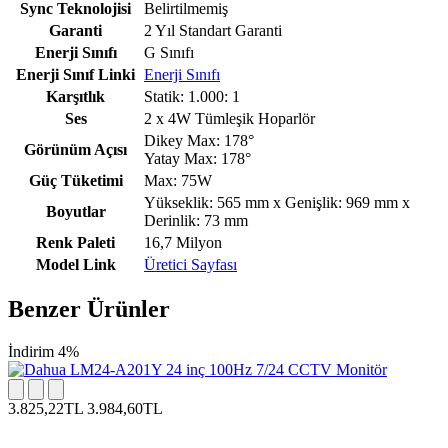
Sync Teknolojisi
Belirtilmemiş
Garanti
2 Yıl Standart Garanti
Enerji Sınıfı
G Sınıfı
Enerji Sınıf Linki
Enerji Sınıfı
Karşıtlık
Statik: 1.000: 1
Ses
2 x 4W Tümleşik Hoparlör
Dikey Max: 178°
Görünüm Açısı
Yatay Max: 178°
Güç Tüketimi
Max: 75W
Yükseklik: 565 mm x Genişlik: 969 mm x
Boyutlar
Derinlik: 73 mm
Renk Paleti
16,7 Milyon
Model Link
Üretici Sayfası
Benzer Ürünler
İndirim 4%
3.825,22TL
3.984,60TL