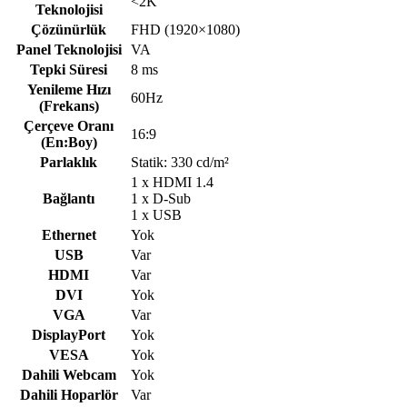
<2K
Teknolojisi
Çözünürlük
FHD (1920×1080)
Panel Teknolojisi
VA
Tepki Süresi
8 ms
Yenileme Hızı
60Hz
(Frekans)
Çerçeve Oranı
16:9
(En:Boy)
Parlaklık
Statik: 330 cd/m²
1 x HDMI 1.4
Bağlantı
1 x D-Sub
1 x USB
Ethernet
Yok
USB
Var
HDMI
Var
DVI
Yok
VGA
Var
DisplayPort
Yok
VESA
Yok
Dahili Webcam
Yok
Dahili Hoparlör
Var