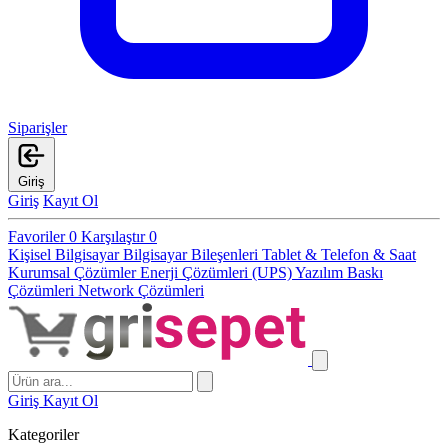
Siparişler
Giriş
Giriş
Kayıt Ol
Favoriler
0
Karşılaştır
0
Kişisel Bilgisayar
Bilgisayar Bileşenleri
Tablet & Telefon & Saat
Kurumsal Çözümler
Enerji Çözümleri (UPS)
Yazılım
Baskı
Çözümleri
Network Çözümleri
Giriş
Kayıt Ol
Kategoriler