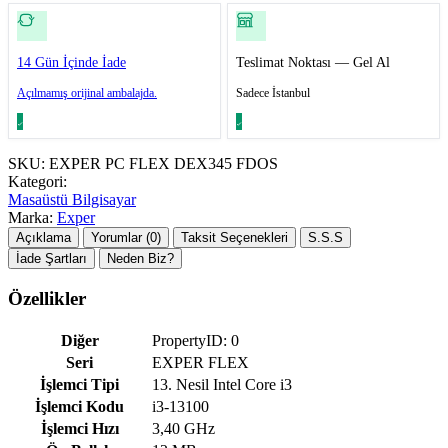
14 Gün İçinde İade
Teslimat Noktası — Gel Al
Açılmamış orijinal ambalajda.
Sadece İstanbul
SKU:
EXPER PC FLEX DEX345 FDOS
Kategori:
Masaüstü Bilgisayar
Marka:
Exper
Açıklama
Yorumlar (0)
Taksit Seçenekleri
S.S.S
İade Şartları
Neden Biz?
Özellikler
Diğer
PropertyID: 0
Seri
EXPER FLEX
İşlemci Tipi
13. Nesil Intel Core i3
İşlemci Kodu
i3-13100
İşlemci Hızı
3,40 GHz