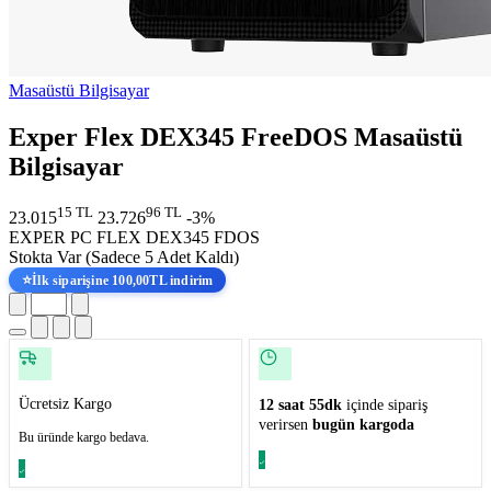
Masaüstü Bilgisayar
Exper Flex DEX345 FreeDOS Masaüstü
Bilgisayar
15 TL
96 TL
23.015
23.726
-3%
EXPER PC FLEX DEX345 FDOS
Stokta Var
(Sadece 5 Adet Kaldı)
⭐
İlk siparişine 100,00TL indirim
Ücretsiz Kargo
12 saat 55dk
içinde sipariş
verirsen
bugün kargoda
Bu üründe kargo bedava.