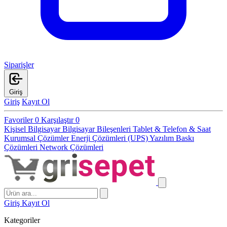
Siparişler
Giriş
Giriş
Kayıt Ol
Favoriler
0
Karşılaştır
0
Kişisel Bilgisayar
Bilgisayar Bileşenleri
Tablet & Telefon & Saat
Kurumsal Çözümler
Enerji Çözümleri (UPS)
Yazılım
Baskı
Çözümleri
Network Çözümleri
Giriş
Kayıt Ol
Kategoriler