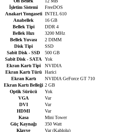
Ön Bellek
12 MB
İşletim Sistemi
FreeDOS
Anakart Yongaseti
INTEL 610
Anabellek
16 GB
Bellek Tipi
DDR 4
Bellek Hızı
3200 MHz
Bellek Yuvası
2 DIMM
Disk Tipi
SSD
Sabit Disk - SSD
500 GB
Sabit Disk - SATA
Yok
Ekran Kartı Tipi
NVIDIA
Ekran Kartı Türü
Harici
Ekran Kartı
NVIDIA GeForce GT 710
Ekran Kartı Belleği
2 GB
Optik Sürücü
Yok
VGA
Var
DVI
Var
HDMI
Var
Kasa
Mini Tower
Güç Kaynağı
350 Watt
Klavye
Var (Kablolu)