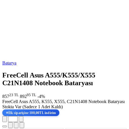
Batarya
FreeCell Asus A555/K555/X555
C21N1408 Notebook Bataryası
23 TL
95 TL
857
892
-4%
FreeCell Asus A555, K555, X555, C21N1408 Notebook Bataryası
Stokta Var
(Sadece 1 Adet Kaldı)
⭐
İlk siparişine 100,00TL indirim