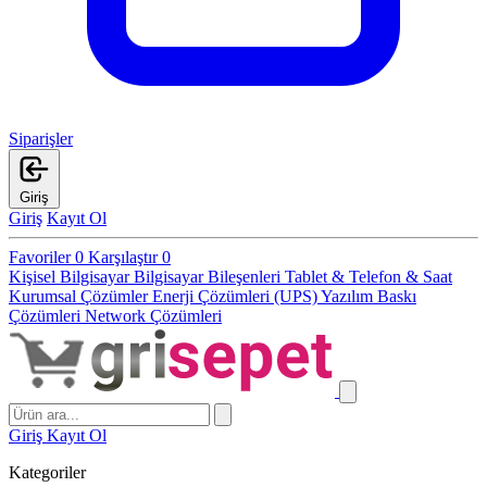
Siparişler
Giriş
Giriş
Kayıt Ol
Favoriler
0
Karşılaştır
0
Kişisel Bilgisayar
Bilgisayar Bileşenleri
Tablet & Telefon & Saat
Kurumsal Çözümler
Enerji Çözümleri (UPS)
Yazılım
Baskı
Çözümleri
Network Çözümleri
Giriş
Kayıt Ol
Kategoriler