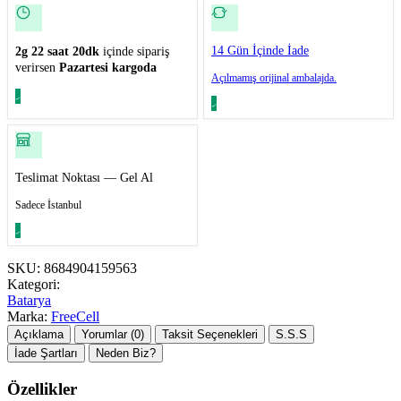
14 Gün İçinde İade
2g 22 saat 20dk
içinde sipariş
verirsen
Pazartesi kargoda
Açılmamış orijinal ambalajda.
Teslimat Noktası — Gel Al
Sadece İstanbul
SKU:
8684904159563
Kategori:
Batarya
Marka:
FreeCell
Açıklama
Yorumlar (0)
Taksit Seçenekleri
S.S.S
İade Şartları
Neden Biz?
Özellikler