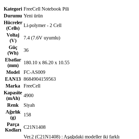
Kategori
FreeCell Notebook Pili
Durumu
Yeni ürün
Hücreler
Li-polymer - 2 Cell
(Cells)
Voltaj
7.4 (7.6V uyumlu)
(V)
Güç
36
(Wh)
Ebatlar
180.10 x 86.20 x 10.55
(mm)
Model
FC-AS009
EAN13
8684904159563
Marka
FreeCell
Kapasite
4900
(mAh)
Renk
Siyah
Ağırlık
158
(g)
Parça
C21N1408
Kodları
Ver.2 (C21N1408) : Aşağıdaki modeller iki farklı