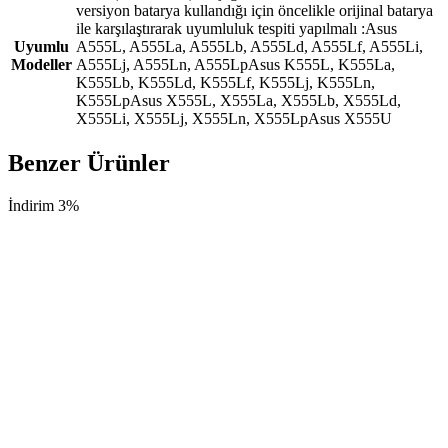
versiyon batarya kullandığı için öncelikle orijinal batarya
ile karşılaştırarak uyumluluk tespiti yapılmalı :Asus
Uyumlu
A555L, A555La, A555Lb, A555Ld, A555Lf, A555Li,
Modeller
A555Lj, A555Ln, A555LpAsus K555L, K555La,
K555Lb, K555Ld, K555Lf, K555Lj, K555Ln,
K555LpAsus X555L, X555La, X555Lb, X555Ld,
X555Li, X555Lj, X555Ln, X555LpAsus X555U
Benzer Ürünler
İndirim 3%