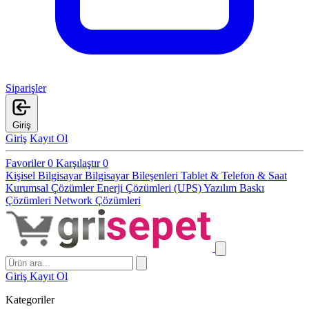
Siparişler
Giriş
Giriş
Kayıt Ol
Favoriler
0
Karşılaştır
0
Kişisel Bilgisayar
Bilgisayar Bileşenleri
Tablet & Telefon & Saat
Kurumsal Çözümler
Enerji Çözümleri (UPS)
Yazılım
Baskı
Çözümleri
Network Çözümleri
Giriş
Kayıt Ol
Kategoriler