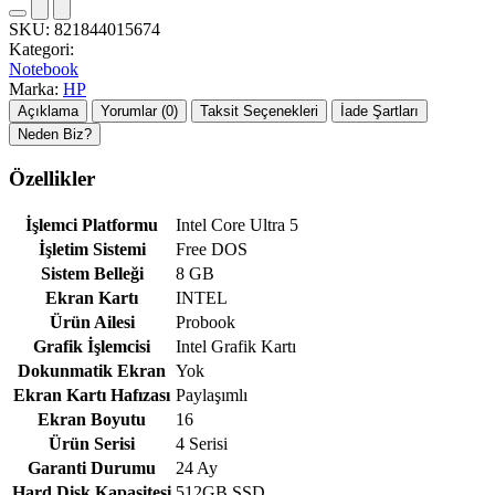
SKU:
821844015674
Kategori:
Notebook
Marka:
HP
Açıklama
Yorumlar (0)
Taksit Seçenekleri
İade Şartları
Neden Biz?
Özellikler
İşlemci Platformu
Intel Core Ultra 5
İşletim Sistemi
Free DOS
Sistem Belleği
8 GB
Ekran Kartı
INTEL
Ürün Ailesi
Probook
Grafik İşlemcisi
Intel Grafik Kartı
Dokunmatik Ekran
Yok
Ekran Kartı Hafızası
Paylaşımlı
Ekran Boyutu
16
Ürün Serisi
4 Serisi
Garanti Durumu
24 Ay
Hard Disk Kapasitesi
512GB SSD