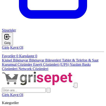
Siparişler
Giriş
Giriş
Kayıt Ol
Favoriler
0
Karşılaştır
0
Kişisel Bilgisayar
Bilgisayar Bileşenleri
Tablet & Telefon & Saat
Kurumsal Çözümler
Enerji Çözümleri (UPS)
Yazılım
Baskı
Çözümleri
Network Çözümleri
Giriş
Kayıt Ol
Kategoriler