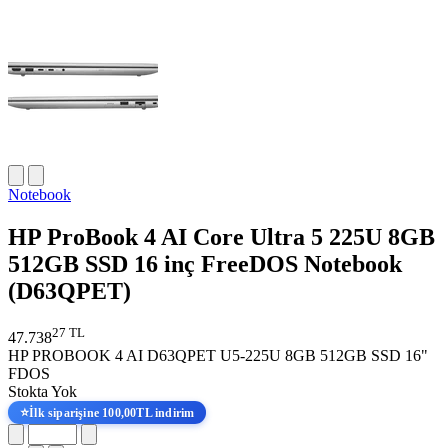
Notebook
HP ProBook 4 AI Core Ultra 5 225U 8GB
512GB SSD 16 inç FreeDOS Notebook
(D63QPET)
27 TL
47.738
HP PROBOOK 4 AI D63QPET U5-225U 8GB 512GB SSD 16"
FDOS
Stokta Yok
⭐
İlk siparişine 100,00TL indirim