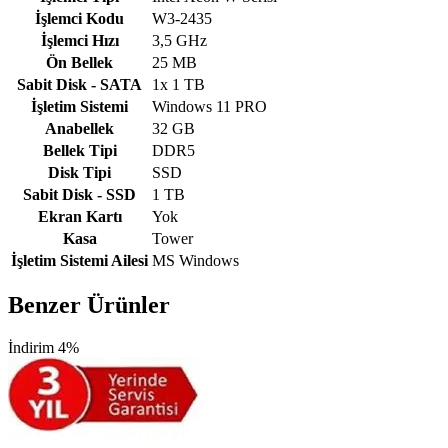
İşlemci Kodu
W3-2435
İşlemci Hızı
3,5 GHz
Ön Bellek
25 MB
Sabit Disk - SATA
1x 1 TB
İşletim Sistemi
Windows 11 PRO
Anabellek
32 GB
Bellek Tipi
DDR5
Disk Tipi
SSD
Sabit Disk - SSD
1 TB
Ekran Kartı
Yok
Kasa
Tower
İşletim Sistemi Ailesi
MS Windows
Benzer Ürünler
İndirim 4%