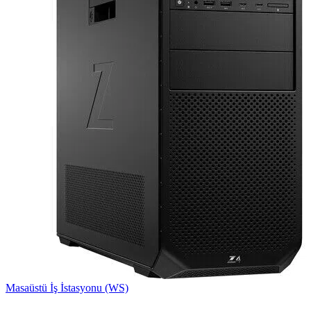
Masaüstü İş İstasyonu (WS)