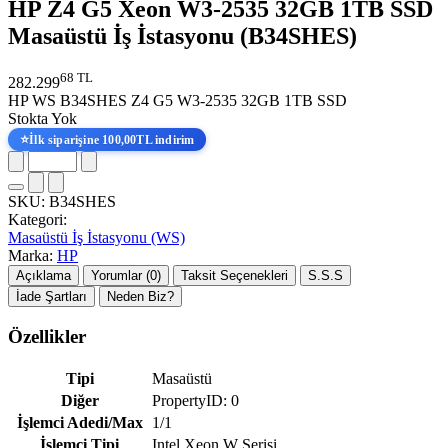
HP Z4 G5 Xeon W3-2535 32GB 1TB SSD
Masaüstü İş İstasyonu (B34SHES)
68 TL
282.299
HP WS B34SHES Z4 G5 W3-2535 32GB 1TB SSD
Stokta Yok
⭐
İlk siparişine 100,00TL indirim
SKU:
B34SHES
Kategori:
Masaüstü İş İstasyonu (WS)
Marka:
HP
Açıklama
Yorumlar (0)
Taksit Seçenekleri
S.S.S
İade Şartları
Neden Biz?
Özellikler
Tipi
Masaüstü
Diğer
PropertyID: 0
İşlemci Adedi/Max
1/1
İşlemci Tipi
Intel Xeon W Serisi