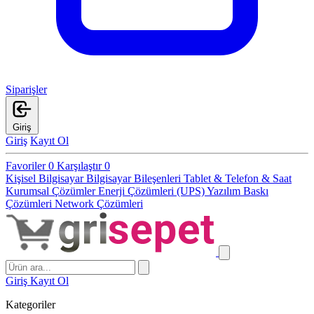
Siparişler
Giriş
Giriş
Kayıt Ol
Favoriler
0
Karşılaştır
0
Kişisel Bilgisayar
Bilgisayar Bileşenleri
Tablet & Telefon & Saat
Kurumsal Çözümler
Enerji Çözümleri (UPS)
Yazılım
Baskı
Çözümleri
Network Çözümleri
Giriş
Kayıt Ol
Kategoriler