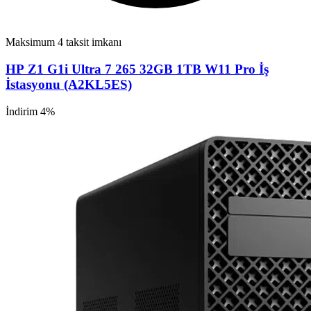
Maksimum 4 taksit imkanı
HP Z1 G1i Ultra 7 265 32GB 1TB W11 Pro İş
İstasyonu (A2KL5ES)
İndirim 4%