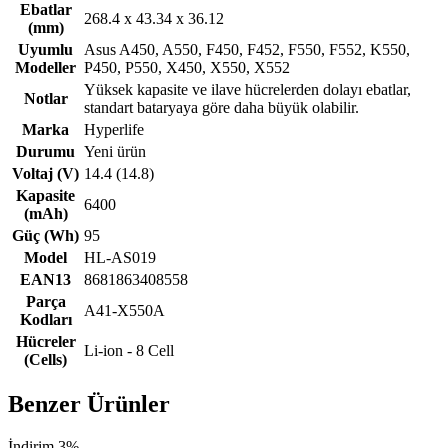
Ebatlar
268.4 x 43.34 x 36.12
(mm)
Uyumlu
Asus A450, A550, F450, F452, F550, F552, K550,
Modeller
P450, P550, X450, X550, X552
Yüksek kapasite ve ilave hücrelerden dolayı ebatlar,
Notlar
standart bataryaya göre daha büyük olabilir.
Marka
Hyperlife
Durumu
Yeni ürün
Voltaj (V)
14.4 (14.8)
Kapasite
6400
(mAh)
Güç (Wh)
95
Model
HL-AS019
EAN13
8681863408558
Parça
A41-X550A
Kodları
Hücreler
Li-ion - 8 Cell
(Cells)
Benzer Ürünler
İndirim 3%