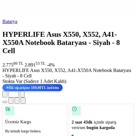
Batarya
HYPERLIFE Asus X550, X552, A41-
X550A Notebook Bataryası - Siyah - 8
Cell
86 TL
53 TL
2.775
2.891
-4%
HYPERLIFE Asus X550, X552, A41-X550A Notebook Bataryası
- Siyah - 8 Cell
Stokta Var
(Sadece 1 Adet Kaldı)
⭐
İlk siparişine 100,00TL indirim
Ücretsiz Kargo
2 saat 43dk
içinde sipariş
verirsen
bugün kargoda
Bu üründe kargo bedava.