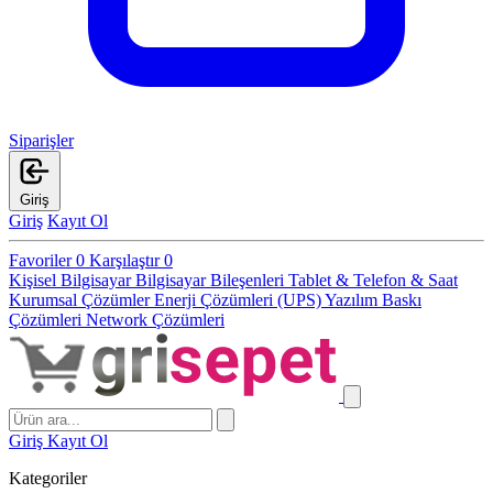
Siparişler
Giriş
Giriş
Kayıt Ol
Favoriler
0
Karşılaştır
0
Kişisel Bilgisayar
Bilgisayar Bileşenleri
Tablet & Telefon & Saat
Kurumsal Çözümler
Enerji Çözümleri (UPS)
Yazılım
Baskı
Çözümleri
Network Çözümleri
Giriş
Kayıt Ol
Kategoriler