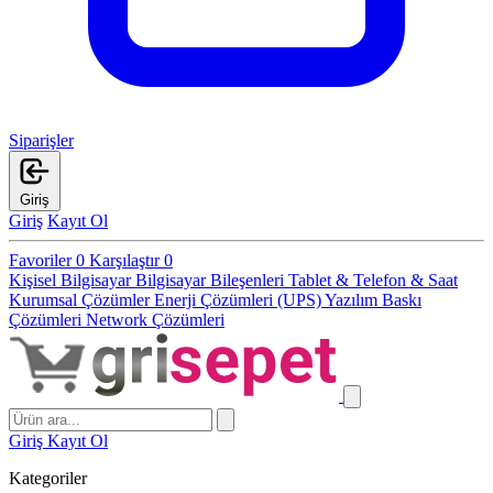
Siparişler
Giriş
Giriş
Kayıt Ol
Favoriler
0
Karşılaştır
0
Kişisel Bilgisayar
Bilgisayar Bileşenleri
Tablet & Telefon & Saat
Kurumsal Çözümler
Enerji Çözümleri (UPS)
Yazılım
Baskı
Çözümleri
Network Çözümleri
Giriş
Kayıt Ol
Kategoriler