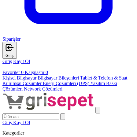
Siparişler
Giriş
Giriş
Kayıt Ol
Favoriler
0
Karşılaştır
0
Kişisel Bilgisayar
Bilgisayar Bileşenleri
Tablet & Telefon & Saat
Kurumsal Çözümler
Enerji Çözümleri (UPS)
Yazılım
Baskı
Çözümleri
Network Çözümleri
Giriş
Kayıt Ol
Kategoriler