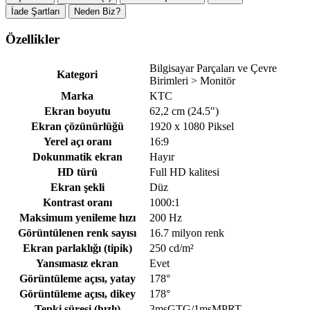
İade Şartları
Neden Biz?
Özellikler
Bilgisayar Parçaları ve Çevre
Kategori
Birimleri > Monitör
Marka
KTC
Ekran boyutu
62,2 cm (24.5")
Ekran çözünürlüğü
1920 x 1080 Piksel
Yerel açı oranı
16:9
Dokunmatik ekran
Hayır
HD türü
Full HD kalitesi
Ekran şekli
Düz
Kontrast oranı
1000:1
Maksimum yenileme hızı
200 Hz
Görüntülenen renk sayısı
16.7 milyon renk
Ekran parlaklığı (tipik)
250 cd/m²
Yansımasız ekran
Evet
Görüntüleme açısı, yatay
178°
Görüntüleme açısı, dikey
178°
Tepki süresi (hızlı)
3msGTG/1msMPRT