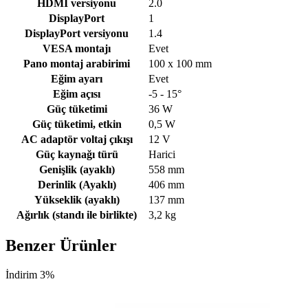
HDMI versiyonu
2.0
DisplayPort
1
DisplayPort versiyonu
1.4
VESA montajı
Evet
Pano montaj arabirimi
100 x 100 mm
Eğim ayarı
Evet
Eğim açısı
-5 - 15°
Güç tüketimi
36 W
Güç tüketimi, etkin
0,5 W
AC adaptör voltaj çıkışı
12 V
Güç kaynağı türü
Harici
Genişlik (ayaklı)
558 mm
Derinlik (Ayaklı)
406 mm
Yükseklik (ayaklı)
137 mm
Ağırlık (standı ile birlikte)
3,2 kg
Benzer Ürünler
İndirim 3%