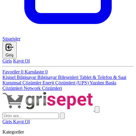
Siparişler
Giriş
Giriş
Kayıt Ol
Favoriler
0
Karşılaştır
0
Kişisel Bilgisayar
Bilgisayar Bileşenleri
Tablet & Telefon & Saat
Kurumsal Çözümler
Enerji Çözümleri (UPS)
Yazılım
Baskı
Çözümleri
Network Çözümleri
Giriş
Kayıt Ol
Kategoriler