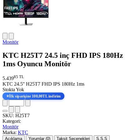
Monitör
KTC H25T7 24.5 inç FHD IPS 180Hz
1ms Oyuncu Monitör
85 TL
5.439
KTC 24.5'' H25T7 FHD IPS 180Hz 1ms
Stokta Yok
⭐
İlk siparişine 100,00TL indirim
SKU:
H25T7
Kategori:
Monitör
Marka:
KTC
Açıklama
Yorumlar (0)
Taksit Seçenekleri
S.S.S