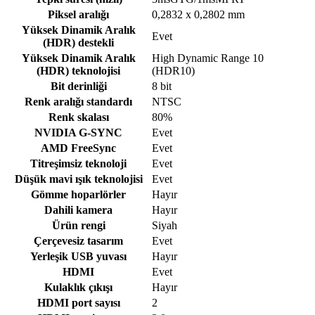
Piksel aralığı
0,2832 x 0,2802 mm
Yüksek Dinamik Aralık
Evet
(HDR) destekli
Yüksek Dinamik Aralık
High Dynamic Range 10
(HDR) teknolojisi
(HDR10)
Bit derinliği
8 bit
Renk aralığı standardı
NTSC
Renk skalası
80%
NVIDIA G-SYNC
Evet
AMD FreeSync
Evet
Titreşimsiz teknoloji
Evet
Düşük mavi ışık teknolojisi
Evet
Gömme hoparlörler
Hayır
Dahili kamera
Hayır
Ürün rengi
Siyah
Çerçevesiz tasarım
Evet
Yerleşik USB yuvası
Hayır
HDMI
Evet
Kulaklık çıkışı
Hayır
HDMI port sayısı
2