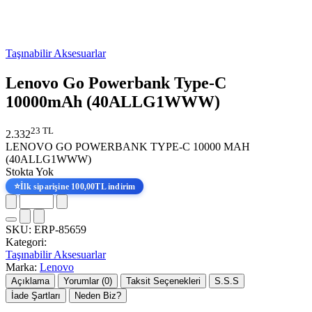
Taşınabilir Aksesuarlar
Lenovo Go Powerbank Type-C
10000mAh (40ALLG1WWW)
23 TL
2.332
LENOVO GO POWERBANK TYPE-C 10000 MAH
(40ALLG1WWW)
Stokta Yok
⭐
İlk siparişine 100,00TL indirim
SKU:
ERP-85659
Kategori:
Taşınabilir Aksesuarlar
Marka:
Lenovo
Açıklama
Yorumlar (0)
Taksit Seçenekleri
S.S.S
İade Şartları
Neden Biz?