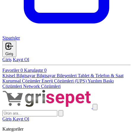
Siparişler
Giriş
Giriş
Kayıt Ol
Favoriler
0
Karşılaştır
0
Kişisel Bilgisayar
Bilgisayar Bileşenleri
Tablet & Telefon & Saat
Kurumsal Çözümler
Enerji Çözümleri (UPS)
Yazılım
Baskı
Çözümleri
Network Çözümleri
Giriş
Kayıt Ol
Kategoriler