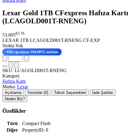
Hafıza Kartı
Lexar Gold 1TB CFexpress Hafıza Kartı
(LCAGOLD001T-RNENG)
65 TL
53.605
LEXAR 1TB LCAGOLD001T-RNENG CF-EXP
Stokta Yok
⭐
İlk siparişine 100,00TL indirim
SKU:
LCAGOLD001T-RNENG
Kategori:
Hafıza Kartı
Marka:
Lexar
Açıklama
Yorumlar (0)
Taksit Seçenekleri
İade Şartları
Neden Biz?
Özellikler
Türü
Compact Flash
Diğer
PropertyID: 0