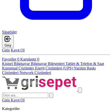
Siparişler
Giriş
Giriş
Kayıt Ol
Favoriler
0
Karşılaştır
0
Kişisel Bilgisayar
Bilgisayar Bileşenleri
Tablet & Telefon & Saat
Kurumsal Çözümler
Enerji Çözümleri (UPS)
Yazılım
Baskı
Çözümleri
Network Çözümleri
Giriş
Kayıt Ol
Kategoriler