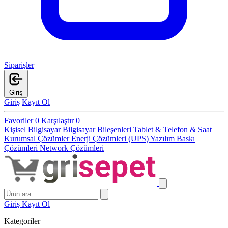
Siparişler
Giriş
Giriş
Kayıt Ol
Favoriler
0
Karşılaştır
0
Kişisel Bilgisayar
Bilgisayar Bileşenleri
Tablet & Telefon & Saat
Kurumsal Çözümler
Enerji Çözümleri (UPS)
Yazılım
Baskı
Çözümleri
Network Çözümleri
Giriş
Kayıt Ol
Kategoriler