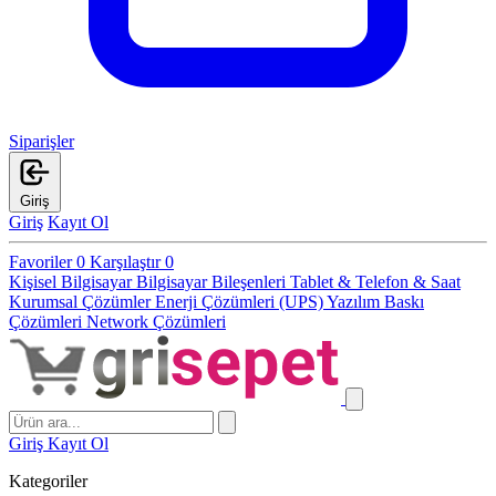
Siparişler
Giriş
Giriş
Kayıt Ol
Favoriler
0
Karşılaştır
0
Kişisel Bilgisayar
Bilgisayar Bileşenleri
Tablet & Telefon & Saat
Kurumsal Çözümler
Enerji Çözümleri (UPS)
Yazılım
Baskı
Çözümleri
Network Çözümleri
Giriş
Kayıt Ol
Kategoriler