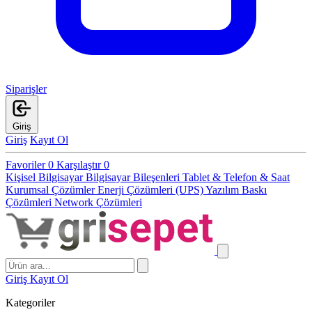
Siparişler
Giriş
Giriş
Kayıt Ol
Favoriler
0
Karşılaştır
0
Kişisel Bilgisayar
Bilgisayar Bileşenleri
Tablet & Telefon & Saat
Kurumsal Çözümler
Enerji Çözümleri (UPS)
Yazılım
Baskı
Çözümleri
Network Çözümleri
Giriş
Kayıt Ol
Kategoriler