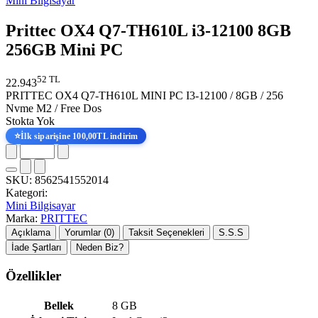
Mini Bilgisayar
Prittec OX4 Q7-TH610L i3-12100 8GB
256GB Mini PC
52 TL
22.943
PRITTEC OX4 Q7-TH610L MINI PC I3-12100 / 8GB / 256
Nvme M2 / Free Dos
Stokta Yok
⭐
İlk siparişine 100,00TL indirim
SKU:
8562541552014
Kategori:
Mini Bilgisayar
Marka:
PRITTEC
Açıklama
Yorumlar (0)
Taksit Seçenekleri
S.S.S
İade Şartları
Neden Biz?
Özellikler
Bellek
8 GB