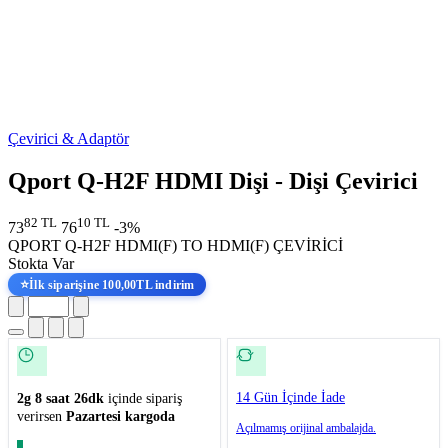
Çevirici & Adaptör
Qport Q-H2F HDMI Dişi - Dişi Çevirici
82 TL
10 TL
73
76
-3%
QPORT Q-H2F HDMI(F) TO HDMI(F) ÇEVİRİCİ
Stokta Var
⭐
İlk siparişine 100,00TL indirim
14 Gün İçinde İade
2g 8 saat 26dk
içinde sipariş
verirsen
Pazartesi kargoda
Açılmamış orijinal ambalajda.