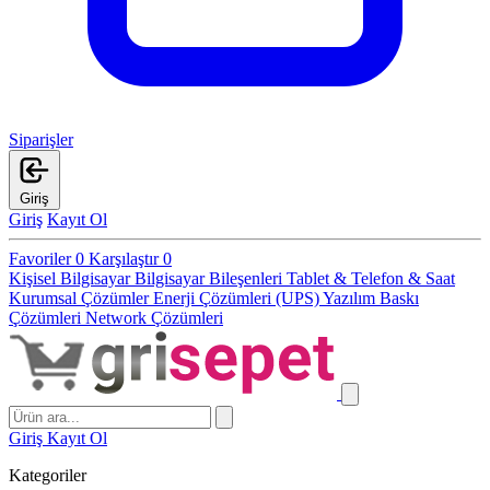
Siparişler
Giriş
Giriş
Kayıt Ol
Favoriler
0
Karşılaştır
0
Kişisel Bilgisayar
Bilgisayar Bileşenleri
Tablet & Telefon & Saat
Kurumsal Çözümler
Enerji Çözümleri (UPS)
Yazılım
Baskı
Çözümleri
Network Çözümleri
Giriş
Kayıt Ol
Kategoriler