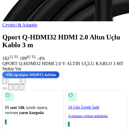
Çevirici & Adaptör
Qport Q-HDMI32 HDMI 2.0 Altın Uçlu
Kablo 3 m
22 TL
82 TL
182
189
-4%
QPORT Q-HDMI32 HDMI 2.0 V ALTIN UÇLU KABLO 3 MT
Stokta Var
⭐
İlk siparişine 100,00TL indirim
14 Gün İçinde İade
15 saat 1dk
içinde sipariş
verirsen
yarın kargoda
Açılmamış orijinal ambalajda.