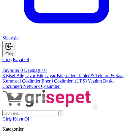
Siparişler
Giriş
Giriş
Kayıt Ol
Favoriler
0
Karşılaştır
0
Kişisel Bilgisayar
Bilgisayar Bileşenleri
Tablet & Telefon & Saat
Kurumsal Çözümler
Enerji Çözümleri (UPS)
Yazılım
Baskı
Çözümleri
Network Çözümleri
Giriş
Kayıt Ol
Kategoriler