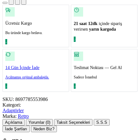
Ücretsiz Kargo
21 saat 12dk
içinde sipariş
verirsen
yarın kargoda
Bu üründe kargo bedava.
14 Gün İçinde İade
Teslimat Noktası — Gel Al
Açılmamış orijinal ambalajda.
Sadece İstanbul
SKU:
8697785553986
Kategori:
Adaptörler
Marka:
Retro
Açıklama
Yorumlar (0)
Taksit Seçenekleri
S.S.S
İade Şartları
Neden Biz?