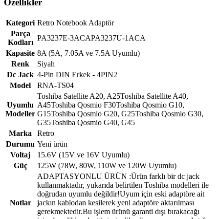
Özellikler
Kategori
Retro Notebook Adaptör
Parça
PA3237E-3ACAPA3237U-1ACA
Kodları
Kapasite
8A (5A, 7.05A ve 7.5A Uyumlu)
Renk
Siyah
Dc Jack
4-Pin DIN Erkek - 4PIN2
Model
RNA-TS04
Toshiba Satellite A20, A25Toshiba Satellite A40,
Uyumlu
A45Toshiba Qosmio F30Toshiba Qosmio G10,
Modeller
G15Toshiba Qosmio G20, G25Toshiba Qosmio G30,
G35Toshiba Qosmio G40, G45
Marka
Retro
Durumu
Yeni ürün
Voltaj
15.6V (15V ve 16V Uyumlu)
Güç
125W (78W, 80W, 110W ve 120W Uyumlu)
ADAPTASYONLU ÜRÜN :Ürün farklı bir dc jack
kullanmaktadır, yukarıda belirtilen Toshiba modelleri ile
doğrudan uyumlu değildir!Uyum için eski adaptöre ait
Notlar
jackın kablodan kesilerek yeni adaptöre aktarılması
gerekmektedir.Bu işlem ürünü garanti dışı bırakacağı