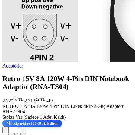
Adaptörler
Retro 15V 8A 120W 4-Pin DIN Notebook
Adaptör (RNA-TS04)
70 TL
22 TL
2.220
2.313
-4%
RETRO 15V 8A 120W 4-Pin DIN Erkek 4PIN2 Güç Adaptörü
RNA-TS04
Stokta Var
(Sadece 1 Adet Kaldı)
⭐
İlk siparişine 100,00TL indirim