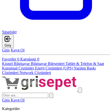
Siparişler
Giriş
Giriş
Kayıt Ol
Favoriler
0
Karşılaştır
0
Kişisel Bilgisayar
Bilgisayar Bileşenleri
Tablet & Telefon & Saat
Kurumsal Çözümler
Enerji Çözümleri (UPS)
Yazılım
Baskı
Çözümleri
Network Çözümleri
Giriş
Kayıt Ol
Kategoriler