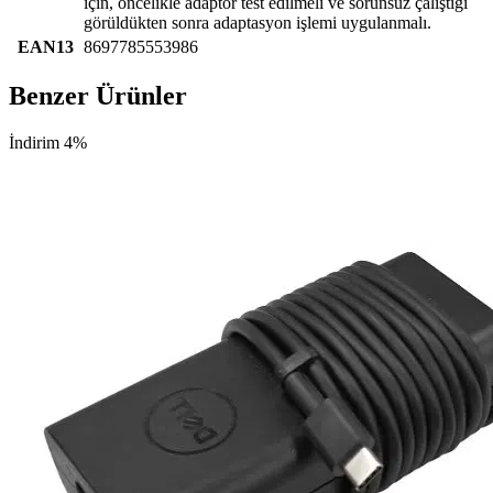
için, öncelikle adaptör test edilmeli ve sorunsuz çalıştığı
görüldükten sonra adaptasyon işlemi uygulanmalı.
EAN13
8697785553986
Benzer Ürünler
İndirim 4%