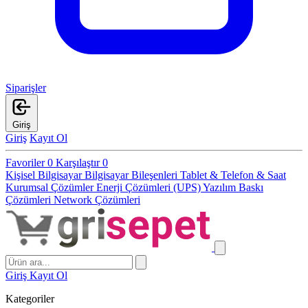
Siparişler
Giriş
Giriş
Kayıt Ol
Favoriler
0
Karşılaştır
0
Kişisel Bilgisayar
Bilgisayar Bileşenleri
Tablet & Telefon & Saat
Kurumsal Çözümler
Enerji Çözümleri (UPS)
Yazılım
Baskı
Çözümleri
Network Çözümleri
Giriş
Kayıt Ol
Kategoriler