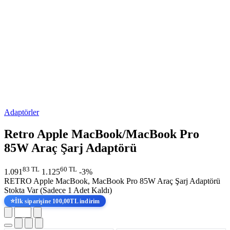
Adaptörler
Retro Apple MacBook/MacBook Pro
85W Araç Şarj Adaptörü
83 TL
60 TL
1.091
1.125
-3%
RETRO Apple MacBook, MacBook Pro 85W Araç Şarj Adaptörü
Stokta Var
(Sadece 1 Adet Kaldı)
⭐
İlk siparişine 100,00TL indirim