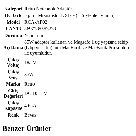
Kategori
Retro Notebook Adaptör
Dc Jack
5 pin - Mıknatıslı - L Style (T Style ile uyumlu)
Model
RCA-AP02
EAN13
8697785553238
Durumu
Yeni ürün
85W adaptör kullanan ve Magsafe 1 uç yapısına sahip
Açıklama
(L tip ve T tip) tüm MacBook ve MacBook Pro serileri
ile uyumludur.
Çıkış
18.5V
Voltaj
Çıkış
85W
Güç
Marka
Retro
Giriş
DC 10-15V
Değerleri
Çıkış
4.65A
Kapasite
Renk
Beyaz
Benzer Ürünler