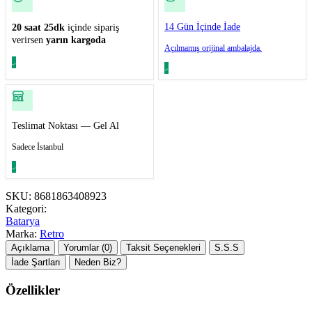
14 Gün İçinde İade
20 saat 25dk
içinde sipariş
verirsen
yarın kargoda
Açılmamış orijinal ambalajda.
Teslimat Noktası — Gel Al
Sadece İstanbul
SKU:
8681863408923
Kategori:
Batarya
Marka:
Retro
Açıklama
Yorumlar (0)
Taksit Seçenekleri
S.S.S
İade Şartları
Neden Biz?
Özellikler