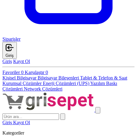
Siparişler
Giriş
Giriş
Kayıt Ol
Favoriler
0
Karşılaştır
0
Kişisel Bilgisayar
Bilgisayar Bileşenleri
Tablet & Telefon & Saat
Kurumsal Çözümler
Enerji Çözümleri (UPS)
Yazılım
Baskı
Çözümleri
Network Çözümleri
Giriş
Kayıt Ol
Kategoriler