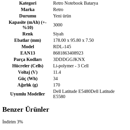
Kategori
Retro Notebook Batarya
Marka
Retro
Durumu
Yeni ürün
Kapasite (mAh) (+-
3000
%10)
Renk
Siyah
Ebatlar (mm)
178.00 x 95.80 x 7.50
Model
RDL-145
EAN13
8681863408923
Parça Kodları
3DDDGGJKNX
Hücreler (Cells)
Li-polymer - 3 Cell
Voltaj (V)
11.4
Güç (Wh)
34
Ağırlık (g)
170
Dell Latitude E5480Dell Latitude
Uyumlu Modeller
E5580
Benzer Ürünler
İndirim 3%