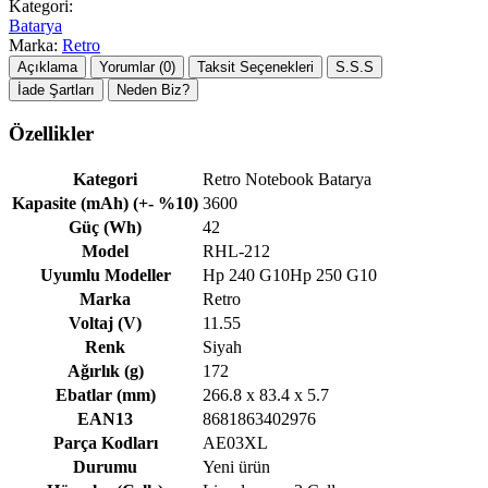
Kategori:
Batarya
Marka:
Retro
Açıklama
Yorumlar (0)
Taksit Seçenekleri
S.S.S
İade Şartları
Neden Biz?
Özellikler
Kategori
Retro Notebook Batarya
Kapasite (mAh) (+- %10)
3600
Güç (Wh)
42
Model
RHL-212
Uyumlu Modeller
Hp 240 G10Hp 250 G10
Marka
Retro
Voltaj (V)
11.55
Renk
Siyah
Ağırlık (g)
172
Ebatlar (mm)
266.8 x 83.4 x 5.7
EAN13
8681863402976
Parça Kodları
AE03XL
Durumu
Yeni ürün