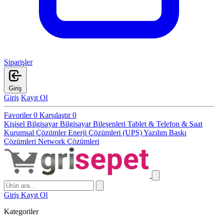
Siparişler
Giriş
Giriş
Kayıt Ol
Favoriler
0
Karşılaştır
0
Kişisel Bilgisayar
Bilgisayar Bileşenleri
Tablet & Telefon & Saat
Kurumsal Çözümler
Enerji Çözümleri (UPS)
Yazılım
Baskı
Çözümleri
Network Çözümleri
Giriş
Kayıt Ol
Kategoriler