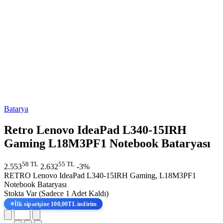
Batarya
Retro Lenovo IdeaPad L340-15IRH
Gaming L18M3PF1 Notebook Bataryası
58 TL
55 TL
2.553
2.632
-3%
RETRO Lenovo IdeaPad L340-15IRH Gaming, L18M3PF1
Notebook Bataryası
Stokta Var
(Sadece 1 Adet Kaldı)
⭐
İlk siparişine 100,00TL indirim