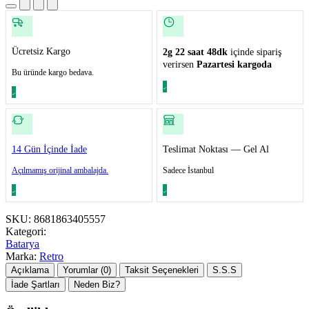
Ücretsiz Kargo
2g 22 saat 48dk
içinde sipariş
verirsen
Pazartesi kargoda
Bu üründe kargo bedava.
14 Gün İçinde İade
Teslimat Noktası — Gel Al
Açılmamış orijinal ambalajda.
Sadece İstanbul
SKU:
8681863405557
Kategori:
Batarya
Marka:
Retro
Açıklama
Yorumlar (0)
Taksit Seçenekleri
S.S.S
İade Şartları
Neden Biz?