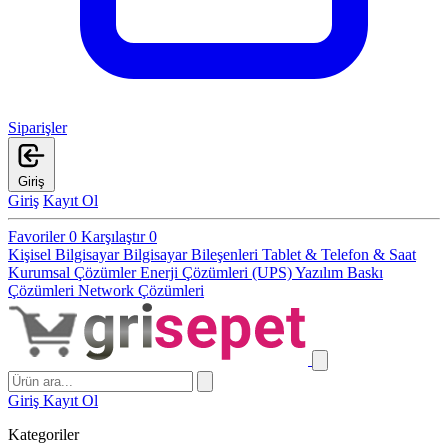
Siparişler
Giriş
Giriş
Kayıt Ol
Favoriler
0
Karşılaştır
0
Kişisel Bilgisayar
Bilgisayar Bileşenleri
Tablet & Telefon & Saat
Kurumsal Çözümler
Enerji Çözümleri (UPS)
Yazılım
Baskı
Çözümleri
Network Çözümleri
Giriş
Kayıt Ol
Kategoriler