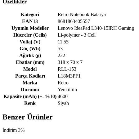
Özellikler
Kategori
Retro Notebook Batarya
EAN13
8681863405557
Uyumlu Modeller
Lenovo IdeaPad L340-15IRH Gaming
Hücreler (Cells)
Li-polymer - 3 Cell
Voltaj (V)
11.55
Güç (Wh)
53
Ağırlık (g)
222
Ebatlar (mm)
318 x 70 x 7
Model
RLL-153
Parça Kodları
L18M3PF1
Marka
Retro
Durumu
Yeni ürün
Kapasite (mAh) (+- %10)
4600
Renk
Siyah
Benzer Ürünler
İndirim 3%