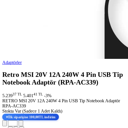
Adaptörler
Retro MSI 20V 12A 240W 4 Pin USB Tip
Notebook Adaptör (RPA-AC339)
37 TL
41 TL
5.239
5.401
-3%
RETRO MSI 20V 12A 240W 4 Pin USB Tip Notebook Adaptör
RPA-AC339
Stokta Var
(Sadece 1 Adet Kaldı)
⭐
İlk siparişine 100,00TL indirim