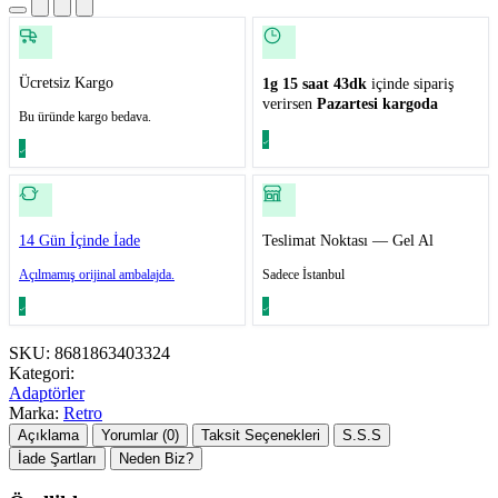
Ücretsiz Kargo
1g 15 saat 43dk
içinde sipariş
verirsen
Pazartesi kargoda
Bu üründe kargo bedava.
14 Gün İçinde İade
Teslimat Noktası — Gel Al
Açılmamış orijinal ambalajda.
Sadece İstanbul
SKU:
8681863403324
Kategori:
Adaptörler
Marka:
Retro
Açıklama
Yorumlar (0)
Taksit Seçenekleri
S.S.S
İade Şartları
Neden Biz?