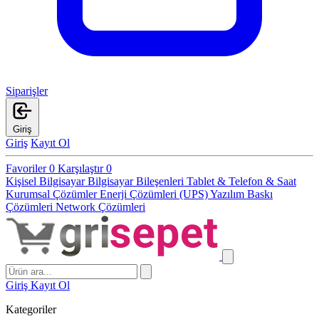
Siparişler
Giriş
Giriş
Kayıt Ol
Favoriler
0
Karşılaştır
0
Kişisel Bilgisayar
Bilgisayar Bileşenleri
Tablet & Telefon & Saat
Kurumsal Çözümler
Enerji Çözümleri (UPS)
Yazılım
Baskı
Çözümleri
Network Çözümleri
Giriş
Kayıt Ol
Kategoriler