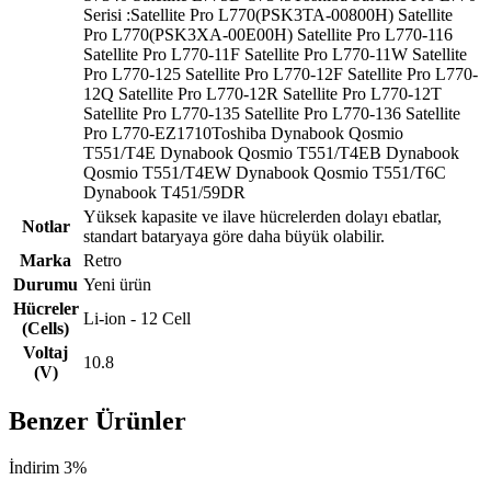
Serisi :Satellite Pro L770(PSK3TA-00800H) Satellite
Pro L770(PSK3XA-00E00H) Satellite Pro L770-116
Satellite Pro L770-11F Satellite Pro L770-11W Satellite
Pro L770-125 Satellite Pro L770-12F Satellite Pro L770-
12Q Satellite Pro L770-12R Satellite Pro L770-12T
Satellite Pro L770-135 Satellite Pro L770-136 Satellite
Pro L770-EZ1710Toshiba Dynabook Qosmio
T551/T4E Dynabook Qosmio T551/T4EB Dynabook
Qosmio T551/T4EW Dynabook Qosmio T551/T6C
Dynabook T451/59DR
Yüksek kapasite ve ilave hücrelerden dolayı ebatlar,
Notlar
standart bataryaya göre daha büyük olabilir.
Marka
Retro
Durumu
Yeni ürün
Hücreler
Li-ion - 12 Cell
(Cells)
Voltaj
10.8
(V)
Benzer Ürünler
İndirim 3%