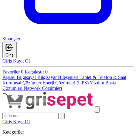
Siparişler
Giriş
Giriş
Kayıt Ol
Favoriler
0
Karşılaştır
0
Kişisel Bilgisayar
Bilgisayar Bileşenleri
Tablet & Telefon & Saat
Kurumsal Çözümler
Enerji Çözümleri (UPS)
Yazılım
Baskı
Çözümleri
Network Çözümleri
Giriş
Kayıt Ol
Kategoriler