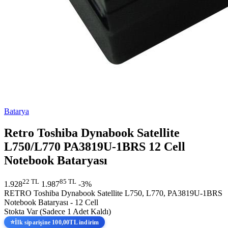
Batarya
Retro Toshiba Dynabook Satellite
L750/L770 PA3819U-1BRS 12 Cell
Notebook Bataryası
22 TL
85 TL
1.928
1.987
-3%
RETRO Toshiba Dynabook Satellite L750, L770, PA3819U-1BRS
Notebook Bataryası - 12 Cell
Stokta Var
(Sadece 1 Adet Kaldı)
⭐
İlk siparişine 100,00TL indirim