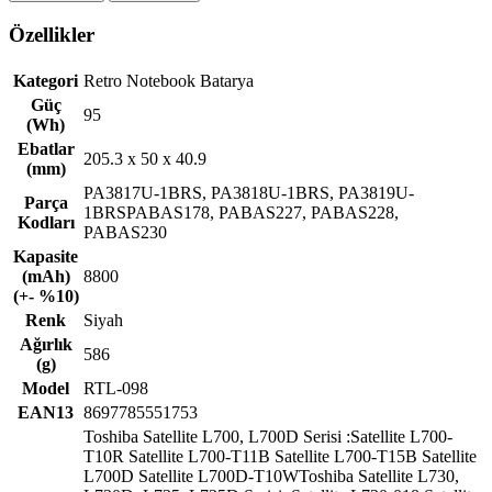
Özellikler
Kategori
Retro Notebook Batarya
Güç
95
(Wh)
Ebatlar
205.3 x 50 x 40.9
(mm)
PA3817U-1BRS, PA3818U-1BRS, PA3819U-
Parça
1BRSPABAS178, PABAS227, PABAS228,
Kodları
PABAS230
Kapasite
(mAh)
8800
(+- %10)
Renk
Siyah
Ağırlık
586
(g)
Model
RTL-098
EAN13
8697785551753
Toshiba Satellite L700, L700D Serisi :Satellite L700-
T10R Satellite L700-T11B Satellite L700-T15B Satellite
L700D Satellite L700D-T10WToshiba Satellite L730,