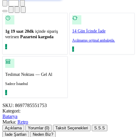
14 Gün İçinde İade
1g 19 saat 20dk
içinde sipariş
verirsen
Pazartesi kargoda
Açılmamış orijinal ambalajda.
Teslimat Noktası — Gel Al
Sadece İstanbul
SKU:
8697785551753
Kategori:
Batarya
Marka:
Retro
Açıklama
Yorumlar (0)
Taksit Seçenekleri
S.S.S
İade Şartları
Neden Biz?