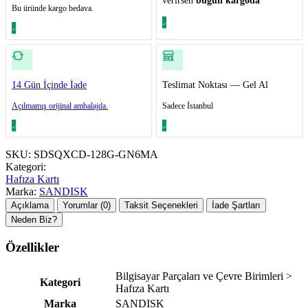
verirsen
bugün kargoda
Bu üründe kargo bedava.
14 Gün İçinde İade
Teslimat Noktası — Gel Al
Açılmamış orijinal ambalajda.
Sadece İstanbul
SKU:
SDSQXCD-128G-GN6MA
Kategori:
Hafıza Kartı
Marka:
SANDISK
Açıklama
Yorumlar (0)
Taksit Seçenekleri
İade Şartları
Neden Biz?
Özellikler
Bilgisayar Parçaları ve Çevre Birimleri >
Kategori
Hafıza Kartı
Marka
SANDISK