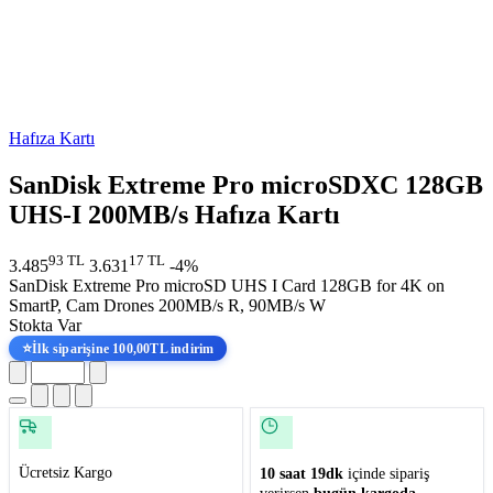
Hafıza Kartı
SanDisk Extreme Pro microSDXC 128GB
UHS-I 200MB/s Hafıza Kartı
93 TL
17 TL
3.485
3.631
-4%
SanDisk Extreme Pro microSD UHS I Card 128GB for 4K on
SmartP, Cam Drones 200MB/s R, 90MB/s W
Stokta Var
⭐
İlk siparişine 100,00TL indirim
Ücretsiz Kargo
10 saat 19dk
içinde sipariş