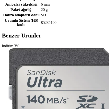
Ambalaj yüksekliği
6 mm
Paket ağırlığı
20 g
Hafıza adaptörü dahil
SD
Uyumlu Sistem (HS)
85235190
kodu
Benzer Ürünler
İndirim 3%