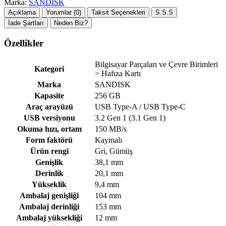
Marka:
SANDISK
Açıklama
Yorumlar (0)
Taksit Seçenekleri
S.S.S
İade Şartları
Neden Biz?
Özellikler
Bilgisayar Parçaları ve Çevre Birimleri
Kategori
> Hafıza Kartı
Marka
SANDISK
Kapasite
256 GB
Araç arayüzü
USB Type-A / USB Type-C
USB versiyonu
3.2 Gen 1 (3.1 Gen 1)
Okuma hızı, ortam
150 MB/s
Form faktörü
Kaymalı
Ürün rengi
Gri, Gümüş
Genişlik
38,1 mm
Derinlik
20,1 mm
Yükseklik
9,4 mm
Ambalaj genişliği
104 mm
Ambalaj derinliği
153 mm
Ambalaj yüksekliği
12 mm