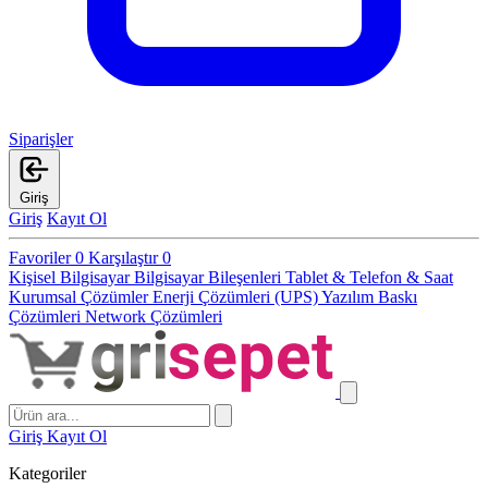
Siparişler
Giriş
Giriş
Kayıt Ol
Favoriler
0
Karşılaştır
0
Kişisel Bilgisayar
Bilgisayar Bileşenleri
Tablet & Telefon & Saat
Kurumsal Çözümler
Enerji Çözümleri (UPS)
Yazılım
Baskı
Çözümleri
Network Çözümleri
Giriş
Kayıt Ol
Kategoriler