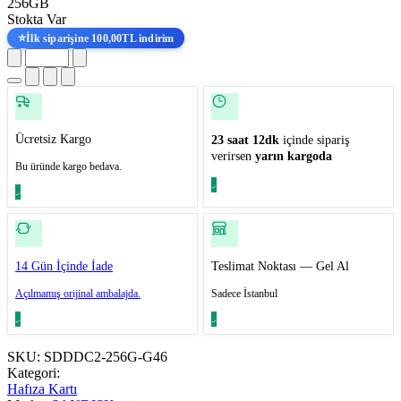
256GB
Stokta Var
⭐
İlk siparişine 100,00TL indirim
Ücretsiz Kargo
23 saat 12dk
içinde sipariş
verirsen
yarın kargoda
Bu üründe kargo bedava.
14 Gün İçinde İade
Teslimat Noktası — Gel Al
Açılmamış orijinal ambalajda.
Sadece İstanbul
SKU:
SDDDC2-256G-G46
Kategori:
Hafıza Kartı