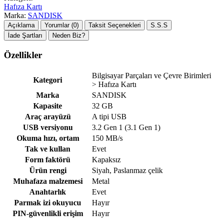
Hafıza Kartı
Marka:
SANDISK
Açıklama
Yorumlar (0)
Taksit Seçenekleri
S.S.S
İade Şartları
Neden Biz?
Özellikler
Bilgisayar Parçaları ve Çevre Birimleri
Kategori
> Hafıza Kartı
Marka
SANDISK
Kapasite
32 GB
Araç arayüzü
A tipi USB
USB versiyonu
3.2 Gen 1 (3.1 Gen 1)
Okuma hızı, ortam
150 MB/s
Tak ve kullan
Evet
Form faktörü
Kapaksız
Ürün rengi
Siyah, Paslanmaz çelik
Muhafaza malzemesi
Metal
Anahtarlık
Evet
Parmak izi okuyucu
Hayır
PIN-güvenlikli erişim
Hayır