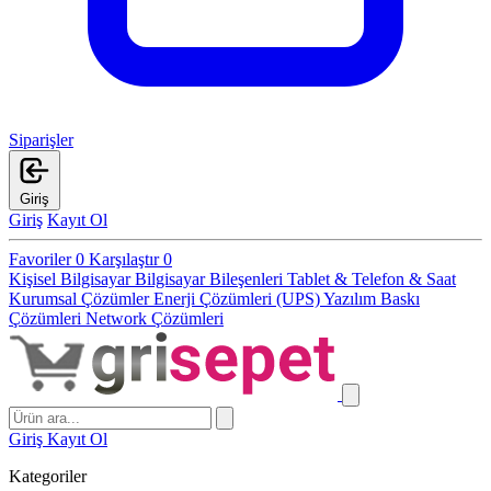
Siparişler
Giriş
Giriş
Kayıt Ol
Favoriler
0
Karşılaştır
0
Kişisel Bilgisayar
Bilgisayar Bileşenleri
Tablet & Telefon & Saat
Kurumsal Çözümler
Enerji Çözümleri (UPS)
Yazılım
Baskı
Çözümleri
Network Çözümleri
Giriş
Kayıt Ol
Kategoriler