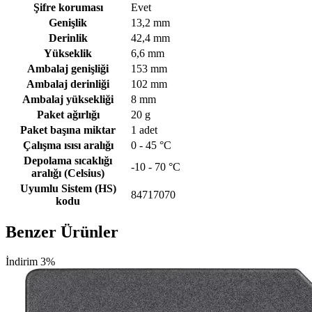
Şifre koruması
Evet
Genişlik
13,2 mm
Derinlik
42,4 mm
Yükseklik
6,6 mm
Ambalaj genişliği
153 mm
Ambalaj derinliği
102 mm
Ambalaj yüksekliği
8 mm
Paket ağırlığı
20 g
Paket başına miktar
1 adet
Çalışma ısısı aralığı
0 - 45 °C
Depolama sıcaklığı
-10 - 70 °C
aralığı (Celsius)
Uyumlu Sistem (HS)
84717070
kodu
Benzer Ürünler
İndirim 3%