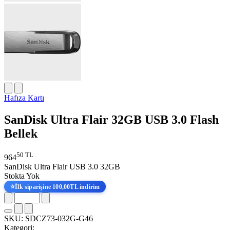
Hafıza Kartı
SanDisk Ultra Flair 32GB USB 3.0 Flash
Bellek
50 TL
964
SanDisk Ultra Flair USB 3.0 32GB
Stokta Yok
⭐
İlk siparişine 100,00TL indirim
SKU:
SDCZ73-032G-G46
Kategori: