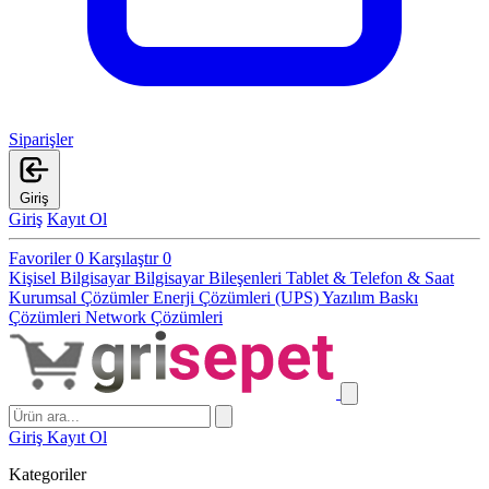
Siparişler
Giriş
Giriş
Kayıt Ol
Favoriler
0
Karşılaştır
0
Kişisel Bilgisayar
Bilgisayar Bileşenleri
Tablet & Telefon & Saat
Kurumsal Çözümler
Enerji Çözümleri (UPS)
Yazılım
Baskı
Çözümleri
Network Çözümleri
Giriş
Kayıt Ol
Kategoriler