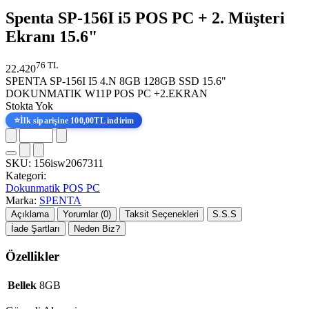
Spenta SP-156I i5 POS PC + 2. Müşteri
Ekranı 15.6"
76 TL
22.420
SPENTA SP-156I I5 4.N 8GB 128GB SSD 15.6"
DOKUNMATIK W11P POS PC +2.EKRAN
Stokta Yok
⭐
İlk siparişine 100,00TL indirim
SKU:
156isw2067311
Kategori:
Dokunmatik POS PC
Marka:
SPENTA
Açıklama
Yorumlar (0)
Taksit Seçenekleri
S.S.S
İade Şartları
Neden Biz?
Özellikler
Bellek
8GB