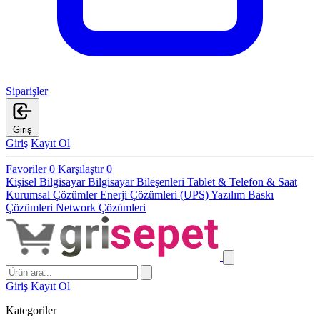
Siparişler
Giriş
Giriş
Kayıt Ol
Favoriler
0
Karşılaştır
0
Kişisel Bilgisayar
Bilgisayar Bileşenleri
Tablet & Telefon & Saat
Kurumsal Çözümler
Enerji Çözümleri (UPS)
Yazılım
Baskı
Çözümleri
Network Çözümleri
Giriş
Kayıt Ol
Kategoriler