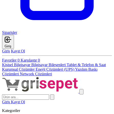
Siparişler
Giriş
Giriş
Kayıt Ol
Favoriler
0
Karşılaştır
0
Kişisel Bilgisayar
Bilgisayar Bileşenleri
Tablet & Telefon & Saat
Kurumsal Çözümler
Enerji Çözümleri (UPS)
Yazılım
Baskı
Çözümleri
Network Çözümleri
Giriş
Kayıt Ol
Kategoriler