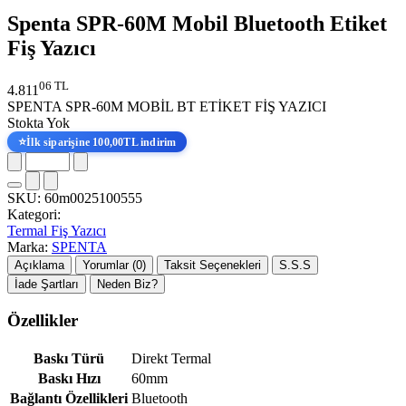
Spenta SPR-60M Mobil Bluetooth Etiket
Fiş Yazıcı
06 TL
4.811
SPENTA SPR-60M MOBİL BT ETİKET FİŞ YAZICI
Stokta Yok
⭐
İlk siparişine 100,00TL indirim
SKU:
60m0025100555
Kategori:
Termal Fiş Yazıcı
Marka:
SPENTA
Açıklama
Yorumlar (0)
Taksit Seçenekleri
S.S.S
İade Şartları
Neden Biz?
Özellikler
Baskı Türü
Direkt Termal
Baskı Hızı
60mm
Bağlantı Özellikleri
Bluetooth