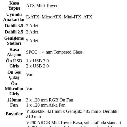
Kasa
ATX Midi Tower
Yapısı
Uyumlu
E-ATX, MicroATX, Mini-ITX, ATX
Anakartlar
Dahili 3.5
2 Adet
Dahili 2.5
2 Adet
Genişleme
7 Adet
Slotları
Kasa
SPCC + 4 mm Tempered Glass
Alaşımı
Ön USB
1 x USB 3.0
Giriş
2 x USB 2.0
Ön Ses
Var
Çıkış
Ön
Mikrofon
Var
Giriş
120mm
3 x 120 mm RGB Ön Fan
Fan
1 x 120 mm Arka Fan
Yükseklik: 421 mm x Genişlik: 485 mm x Derinlik:
Boyutlar
210 mm
V290 ARGB Mid-Tower Kasa, sol tarafında standart