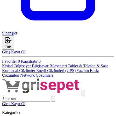
Siparişler
Giriş
Giriş
Kayıt Ol
Favoriler
0
Karşılaştır
0
Kişisel Bilgisayar
Bilgisayar Bileşenleri
Tablet & Telefon & Saat
Kurumsal Çözümler
Enerji Çözümleri (UPS)
Yazılım
Baskı
Çözümleri
Network Çözümleri
Giriş
Kayıt Ol
Kategoriler