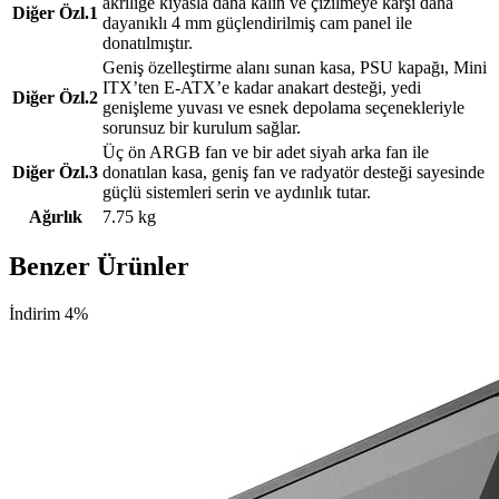
akriliğe kıyasla daha kalın ve çizilmeye karşı daha
Diğer Özl.1
dayanıklı 4 mm güçlendirilmiş cam panel ile
donatılmıştır.
Geniş özelleştirme alanı sunan kasa, PSU kapağı, Mini
ITX’ten E-ATX’e kadar anakart desteği, yedi
Diğer Özl.2
genişleme yuvası ve esnek depolama seçenekleriyle
sorunsuz bir kurulum sağlar.
Üç ön ARGB fan ve bir adet siyah arka fan ile
Diğer Özl.3
donatılan kasa, geniş fan ve radyatör desteği sayesinde
güçlü sistemleri serin ve aydınlık tutar.
Ağırlık
7.75 kg
Benzer Ürünler
İndirim 4%