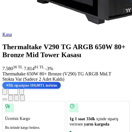
Kasa
Thermaltake V290 TG ARGB 650W 80+
Bronze Mid Tower Kasası
36 TL
81 TL
7.580
7.814
-3%
Thermaltake 650W 80+ Bronze (V290) TG ARGB Mid.T
Stokta Var
(Sadece 2 Adet Kaldı)
⭐
İlk siparişine 100,00TL indirim
Ücretsiz Kargo
1g 1 saat 33dk
içinde sipariş
verirsen
yarın kargoda
Bu üründe kargo bedava.