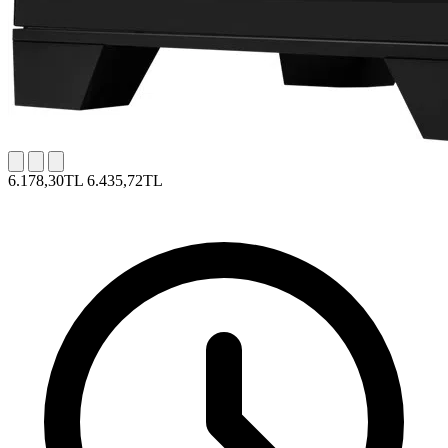
6.178,30TL
6.435,72TL