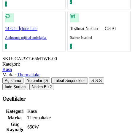
14 Gün İçinde İade
Teslimat Noktası — Gel Al
Açılmamış orijinal ambalajda.
Sadece İstanbul
SKU:
CA-3Z7-65M1WE-00
Kategori:
Kasa
Marka:
Thermaltake
Açıklama
Yorumlar (0)
Taksit Seçenekleri
S.S.S
İade Şartları
Neden Biz?
Özellikler
Kategori
Kasa
Marka
Thermaltake
Güç
650W
Kaynağı